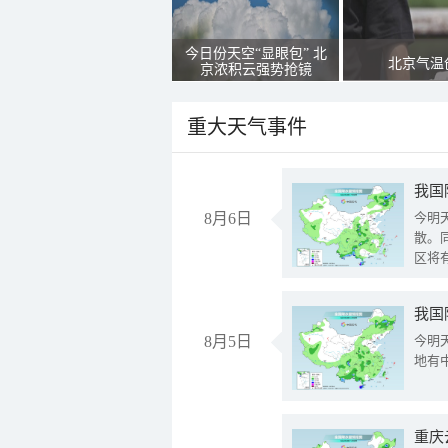
今日份天空“显眼包” 北
北京气温
京浓积云强势抢镜
重大天气事件
8月6日
今明
散。
区将
我国
8月5日
今明
地有
重庆