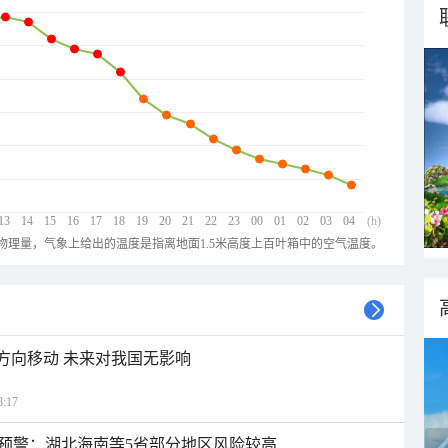
13
14
15
16
17
18
19
20
21
22
23
00
01
02
03
04
(h)
物理量，气象上给出的温度是指离地面1.5米高度上百叶箱中的空气温度。
北方向移动 未来对我国无影响
:17
预警：湖北海南等5省部分地区风险较高