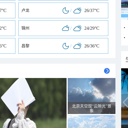
37°C
/
26/37°C
卢龙
32°C
/
24/29°C
锦州
36°C
/
26/36°C
昌黎
北京天空现“云隙光”景
象