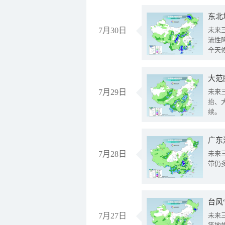
东北
7月30日
未来
流性
全天
大范
7月29日
未来
抬、
续。
广东
7月28日
未来
带仍
台风
7月27日
未来