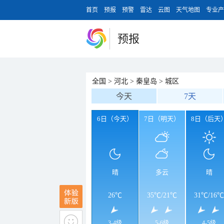
首页
预报
预警
雷达
云图
天气地图
专业产
预报
全国
>
河北
>
秦皇岛
>
城区
今天
7天
6日（今天）
7日（明天）
8日（后天
晴
多云
晴
26℃
35℃
/
21℃
31℃
/
16℃
3-4级
5-6级
4-5级