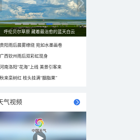
呼伦贝尔草原 藏着最治愈的蓝天白云
贵阳雨后晨雾缭绕 宛如水墨画卷
广西钦州雨后双彩虹现身
河南洛阳“花海”上线 美景引客来
秋来栾树红 枝头挂满“胭脂果”
天气视频