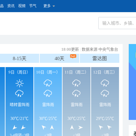
品
资讯
视频
节气
更多
18:00更新
|
数据来源 中央气象台
8-15天
40天
雷达图
）
9日（周日）
10日（周一）
11日（周二）
12日（周三）
晴转雷阵雨
雷阵雨
雷阵雨
雷阵雨
30℃
/
21℃
30℃
/
25℃
30℃
/
25℃
29℃
/
25℃
3-4级转<3级
<3级
<3级
<3级