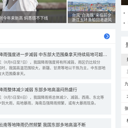
台风“白海豚”来临前夕
创今年来新高 焖蒸感不下线
浙江玉环渔船回港避风
我国降雨强度进一步减弱 中东部大范围桑拿天持续局地可超38℃
天（8月6日至7日），我国降雨强度将有所减弱，雨区仍比较分
同时，我国高温范围较大，新疆、甘肃等地以干热为主，中东部地
有大范围桑拿天。
降雨整体减少减弱 东部多地高温闷热盛行
天（8月5日至6日），我国降雨将总体减少、减弱，西南、东北等
中到大雨，局地暴雨，海南岛强降雨频繁，或有大暴雨现身。
云南等地降雨仍然频繁 我国东部多地高温不断