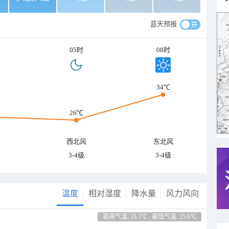
蓝天预报
05时
08时
34℃
26℃
西北风
东北风
3-4级
3-4级
温度
相对湿度
降水量
风力风向
最高气温: 35.7℃ , 最低气温: 25.6℃