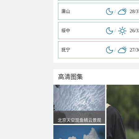
/
28/
唐山
/
26/
绥中
/
27/
抚宁
高清图集
北京天空现鱼鳞云景观