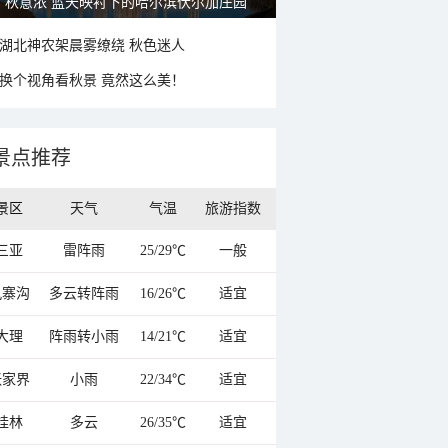
秋意浓 蓝天映衬下的哈尔滨伏尔加庄园
湖北神农架晨雾缭绕 秋色迷人
换个视角看秋景 竟然这么美！
景点推荐
景区
天气
气温
旅游指数
三亚
雷阵雨
25/29℃
一般
九寨沟
多云转阵雨
16/26℃
适宜
大理
阵雨转小雨
14/21℃
适宜
张家界
小雨
22/34℃
适宜
桂林
多云
26/35℃
适宜