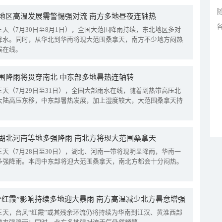
地区高温发展需警惕强对流 南方多地昼夜连轴热
三天（7月30日至8月1日），全国大范围降雨持续，东北地区多对
降水。同时，从华北到华南将现大范围桑拿天，南方不少地方闷热
候在线。
围降雨将贯穿南北 中东部多地暑热连轴转
三天（7月29日至31日），全国大部雨水在线，随着副热带高压北
大陆高压东移，中东部暑热发展，加上湿度较大，大范围桑拿天持
湖北河南等地多强降雨 南北方将现大范围桑拿天
三天（7月28日至30日），湖北、河南一带将现明显降雨，华南一
多强降雨。本周中东部将迎大范围桑拿天，南北方都会十分闷热。
“红霞”影响持续多地迎大暴雨 南方高温减少北方暑意增强
三天，台风“红霞”或其残余环流仍将持续为华南到江汉、黄淮西部