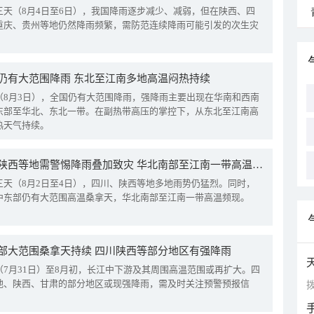
三天（8月4日至6日），我国降雨逐步减少、减弱，但在陕西、四
重庆、贵州等地仍然降雨频繁，需防范连续降雨可能引发的次生灾
仍有大范围降雨 东北至江南多地高温闷热持续
（8月3日），全国仍有大范围降雨，强降雨主要出现在华南和西南
东部至华北、东北一带。在副热带高压的掌控下，从东北至江南高
热天气持续。
四川陕西等地需警惕降雨叠加致灾 华北南部至江南一带高温频现
三天（8月2日至4日），四川、陕西等地多地雨势仍猛烈。同时，
中东部仍有大范围高温桑拿天，华北南部至江南一带高温频现。
部大范围桑拿天持续 四川陕西等部分地区有强降雨
（7月31日）至8月初，长江中下游及其周围高温范围或再扩大。四
地、陕西、甘肃的部分地区或现强降雨，需及时关注预警预报信
拨