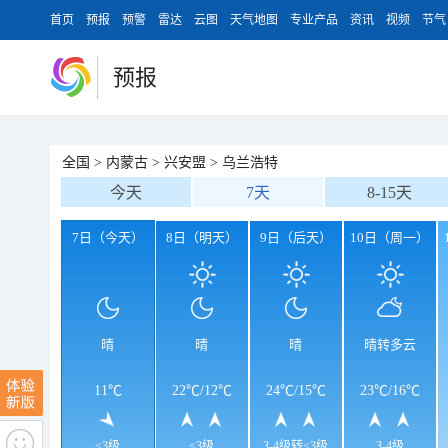
首页
预报
预警
雷达
云图
天气地图
专业产品
资讯
视频
节气
预报
全国
>
内蒙古
>
兴安盟
>
乌兰浩特
今天
7天
8-15天
7日（今天）
8日（明天）
9日（后天）
10日（周一）
晴
晴
晴
晴转多云
11℃
22℃
/
12℃
24℃
/
15℃
23℃
/
16℃
<3级
<3级
3-4级转<3级
3-4级