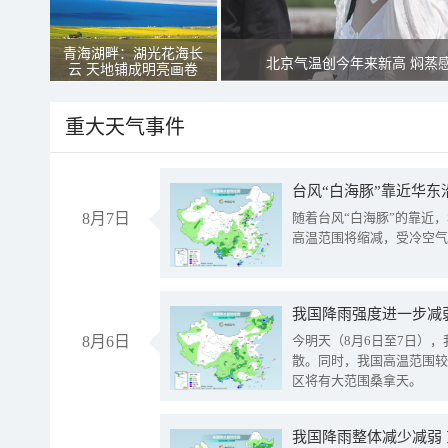
青海湖畔：湖光花海长
北京气温创今年来新高 焖蒸
云 天地铺成明亮画卷
重大天气事件
台风“白海豚”靠近华东
8月7日
随着台风“白海豚”的靠近
高温范围将缩减，受冷空气
8月6日
今明天（8月6日至7日）
散。同时，我国高温范围较
区将有大范围桑拿天。
我国降雨整体减少减弱