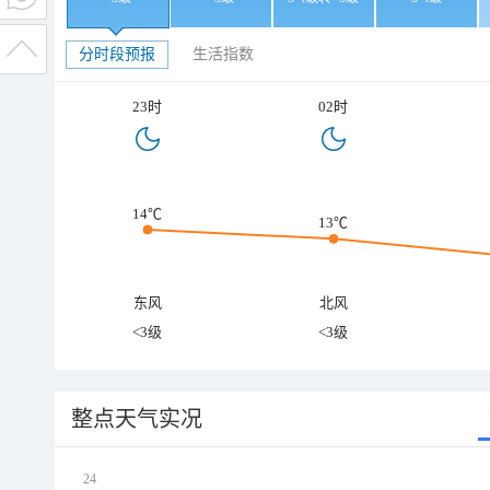
分时段预报
生活指数
23时
02时
14℃
13℃
东风
北风
<3级
<3级
整点天气实况
24