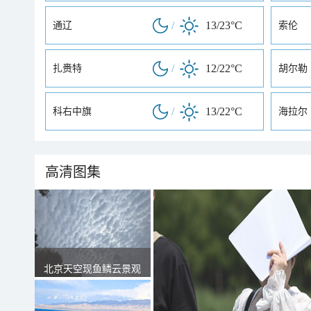
/
13/23°C
通辽
索伦
/
12/22°C
扎赉特
胡尔勒
/
13/22°C
科右中旗
海拉尔
高清图集
北京天空现鱼鳞云景观