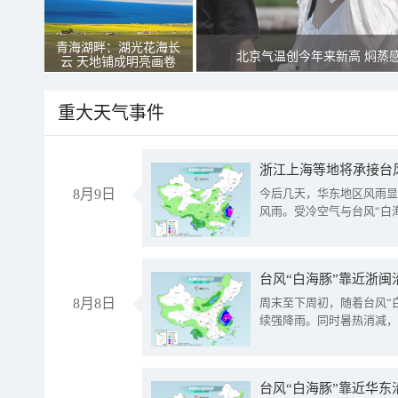
青海湖畔：湖光花海长
北京气温创今年来新高 焖蒸
云 天地铺成明亮画卷
重大天气事件
浙江上海等地将承接台风
8月9日
今后几天，华东地区风雨显
风雨。受冷空气与台风“白
台风“白海豚”靠近浙闽
8月8日
周末至下周初，随着台风“
续强降雨。同时暑热消减，
台风“白海豚”靠近华东