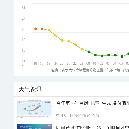
31
27
23
19
15
11
16
17
18
19
20
21
22
23
00
01
02
03
04
05
0
℃
温度：表示大气冷热程度的物理量，气象上给出的温
天气资讯
今年第16号台风“琵鹭”生成 将向
中国天气网 2026-08-09 15:09
四问台风“白海豚”：将于何时何地