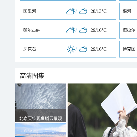
/
28/13°C
图里河
根河
/
29/16°C
额尔古纳
海拉尔
/
29/16°C
牙克石
博克图
高清图集
北京天空现鱼鳞云景观