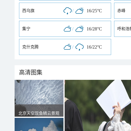
/
16/25°C
西乌旗
赤峰
/
16/28°C
集宁
呼和浩
/
16/22°C
克什克腾
高清图集
北京天空现鱼鳞云景观