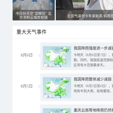
今日份天空“显眼包” 北
北京气温创今年来新高 焖蒸
京浓积云强势抢镜
重大天气事件
8月6日
今明天（8月6日至7日）
散。同时，我国高温范围较
区将有大范围桑拿天。
我国降雨整体减少减弱
8月5日
今明天（8月5日至6日）
地有中到大雨，局地暴雨，
重庆云南等地降雨仍然