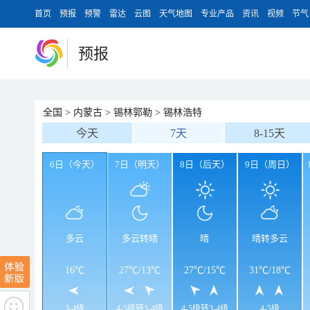
首页
预报
预警
雷达
云图
天气地图
专业产品
资讯
视频
节气
预报
全国
>
内蒙古
>
锡林郭勒
>
锡林浩特
今天
7天
8-15天
6日（今天）
7日（明天）
8日（后天）
9日（周日）
多云
多云转晴
晴
晴转多云
16℃
27℃
/
13℃
27℃
/
15℃
31℃
/
18℃
3-4级
4-5级转3-4级
4-5级转3-4级
4-5级