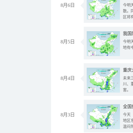
8月6日
今明
散。
区将
我国
8月5日
今明
地有
重庆
8月4日
未来
川、
害。
全国
8月3日
今天
地区
温闷