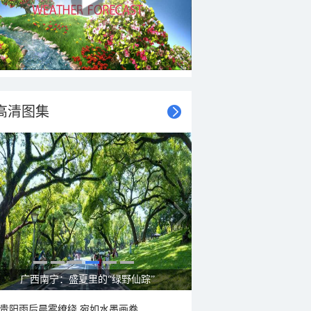
高清图集
呼伦贝尔草原 藏着最治愈的蓝天白云
贵阳雨后晨雾缭绕 宛如水墨画卷