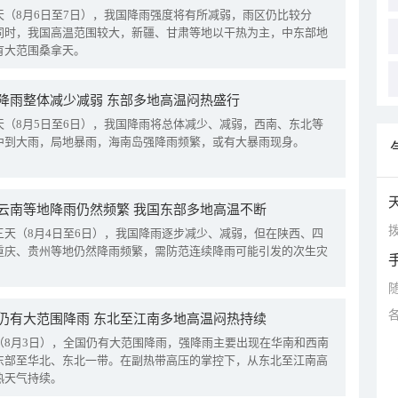
天（8月6日至7日），我国降雨强度将有所减弱，雨区仍比较分
同时，我国高温范围较大，新疆、甘肃等地以干热为主，中东部地
有大范围桑拿天。
降雨整体减少减弱 东部多地高温闷热盛行
天（8月5日至6日），我国降雨将总体减少、减弱，西南、东北等
中到大雨，局地暴雨，海南岛强降雨频繁，或有大暴雨现身。
云南等地降雨仍然频繁 我国东部多地高温不断
拨
三天（8月4日至6日），我国降雨逐步减少、减弱，但在陕西、四
重庆、贵州等地仍然降雨频繁，需防范连续降雨可能引发的次生灾
仍有大范围降雨 东北至江南多地高温闷热持续
（8月3日），全国仍有大范围降雨，强降雨主要出现在华南和西南
东部至华北、东北一带。在副热带高压的掌控下，从东北至江南高
热天气持续。