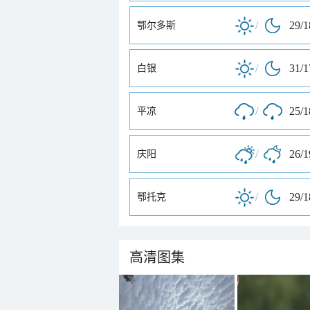
/
29/
鄂尔多斯
/
31/
白银
/
25/
平凉
/
26/
庆阳
/
29/
鄂托克
高清图集