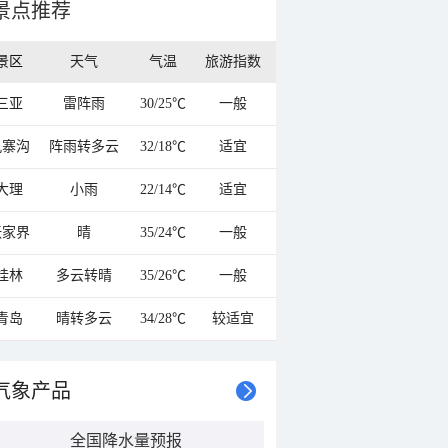
景点推荐
景区
天气
气温
旅游指数
三亚
雷阵雨
30/25℃
一般
九寨沟
阵雨转多云
32/18℃
适宜
大理
小雨
22/14℃
适宜
张家界
晴
35/24℃
一般
桂林
多云转晴
35/26℃
一般
青岛
晴转多云
34/28℃
较适宜
气象产品
全国降水量预报