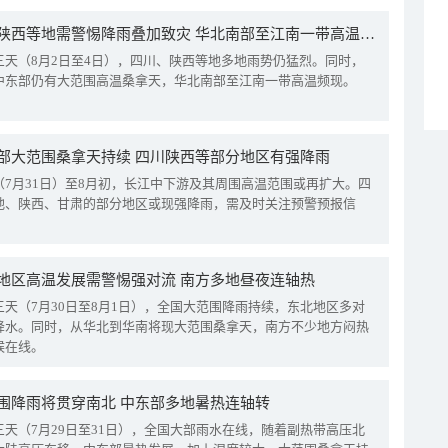
四川陕西等地需警惕降雨叠加致灾 华北南部至江南一带高温频现
三天（8月2日至4日），四川、陕西等地多地雨势仍猛烈。同时，
中东部仍有大范围高温桑拿天，华北南部至江南一带高温频现。
部大范围桑拿天持续 四川陕西等部分地区有强降雨
（7月31日）至8月初，长江中下游及其周围高温范围或再扩大。四
地、陕西、甘肃的部分地区或现强降雨，需及时关注预警预报信
地区高温发展需警惕强对流 南方多地昼夜连轴热
三天（7月30日至8月1日），全国大范围降雨持续，东北地区多对
降水。同时，从华北到华南将现大范围桑拿天，南方不少地方闷热
候在线。
围降雨将贯穿南北 中东部多地暑热连轴转
三天（7月29日至31日），全国大部雨水在线，随着副热带高压北