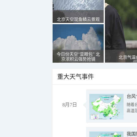
北京天空现鱼鳞云景观
今日份天空“显眼包” 北
北京气温
京浓积云强势抢镜
重大天气事件
台风
8月7日
随着
高温