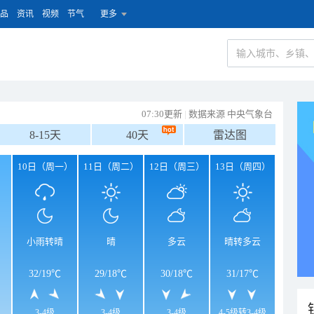
品
资讯
视频
节气
更多
07:30更新
|
数据来源 中央气象台
8-15天
40天
雷达图
）
10日（周一）
11日（周二）
12日（周三）
13日（周四）
小雨转晴
晴
多云
晴转多云
32
/
19℃
29
/
18℃
30
/
18℃
31
/
17℃
3-4级
3-4级
3-4级
4-5级转3-4级