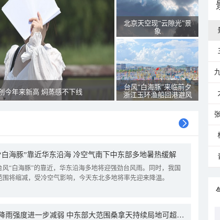
北京天空现“云隙光”景
象
台风“白海豚”来临前夕
创今年来新高 焖蒸感不下线
浙江玉环渔船回港避风
“白海豚”靠近华东沿海 冷空气南下中东部多地暑热缓解
台风“白海豚”的靠近，华东沿海多地将迎强劲台风雨。同时，我国
范围将缩减，受冷空气影响，今天东北多地将率先迎来降温。
我国降雨强度进一步减弱 中东部大范围桑拿天持续局地可超38℃