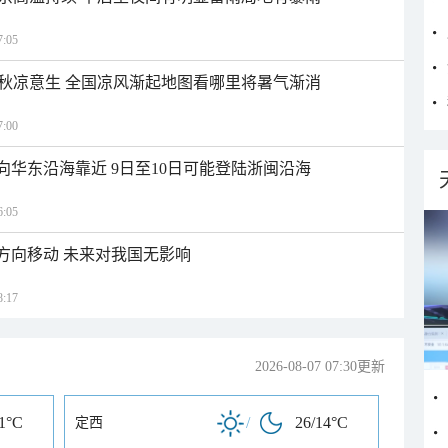
:05
秋凉意生 全国凉风渐起地图看哪里将暑气渐消
:00
向华东沿海靠近 9日至10日可能登陆浙闽沿海
:05
北方向移动 未来对我国无影响
:17
2026-08-07 07:30更新
21°C
/
26/14°C
定西