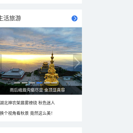
生活旅游
秋意浓 蓝天映衬下的哈尔滨伏尔加庄园
湖北神农架晨雾缭绕 秋色迷人
换个视角看秋景 竟然这么美！