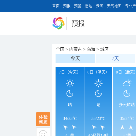
首页
预报
预警
雷达
云图
天气地图
专业产
预报
全国
>
内蒙古
>
乌海
>
城区
今天
7天
7日（今天）
8日（明天）
9日（后天
晴
晴
多云转晴
34
/
23℃
35
/
23℃
35
/
24℃
4-5级
4-5级转3-4级
3-4级