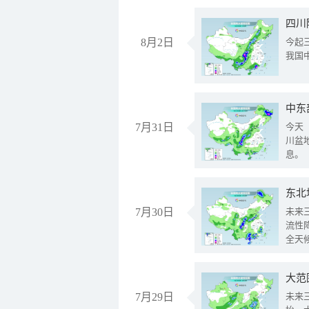
8月2日
今起
我国
中东
7月31日
今天
川盆
息。
东北
7月30日
未来
流性
全天
大范
7月29日
未来