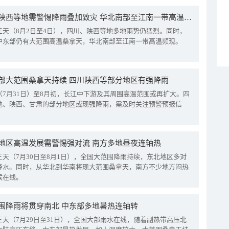
四川陕西等地需警惕降雨叠加致灾 华北南部至江南一带高温频现
三天（8月2日至4日），四川、陕西等地多地雨势仍猛烈。同时，
中东部仍有大范围高温桑拿天，华北南部至江南一带高温频现。
部大范围桑拿天持续 四川陕西等部分地区有强降雨
（7月31日）至8月初，长江中下游及其周围高温范围或再扩大。四
地、陕西、甘肃的部分地区或现强降雨，需及时关注预警预报信
地区高温发展需警惕强对流 南方多地昼夜连轴热
三天（7月30日至8月1日），全国大范围降雨持续，东北地区多对
降水。同时，从华北到华南将现大范围桑拿天，南方不少地方闷热
候在线。
围降雨将贯穿南北 中东部多地暑热连轴转
三天（7月29日至31日），全国大部雨水在线，随着副热带高压北