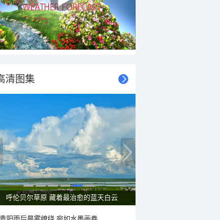
高清图集
呼伦贝尔草原 藏着最治愈的蓝天白云
贵阳雨后晨雾缭绕 宛如水墨画卷