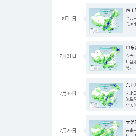
8月2日
今起
我国
中东
7月31日
今天
川盆
息。
东北
7月30日
未来
流性
全天
大范
7月29日
未来