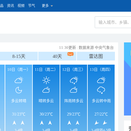
品
资讯
视频
节气
更多
11:30更新
|
数据来源 中央气象台
8-15天
40天
雷达图
）
10日（周一）
11日（周二）
12日（周三）
13日（周四）
多云转晴
晴转多云
阵雨转多云
多云转中雨
31
/
23℃
30
/
23℃
29
/
23℃
27
/
22℃
级
3-4级
3-4级
3-4级
3-4级转4-5级