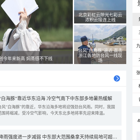
北京彩虹云隙光七彩云
浓积云接连上线
台风“白海豚”逼近 直击
浙江各地防台风一线现
创今年来新高 焖蒸感不下线
场
“白海豚”靠近华东沿海 冷空气南下中东部多地暑热缓解
台风“白海豚”的靠近，华东沿海多地将迎强劲台风雨。同时，我国
范围将缩减，受冷空气影响，今天东北多地将率先迎来降温。
我国降雨强度进一步减弱 中东部大范围桑拿天持续局地可超38℃