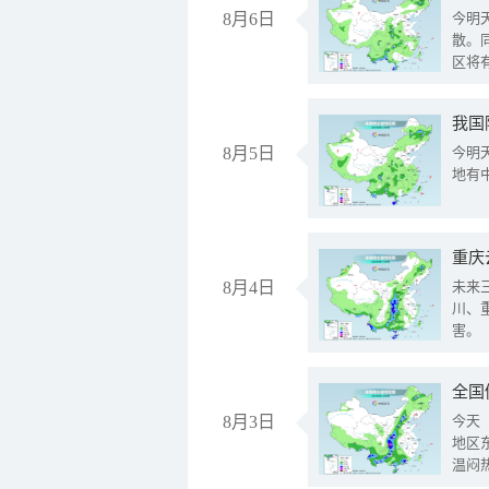
8月6日
今明
散。
区将
我国
8月5日
今明
地有
重庆
8月4日
未来
川、
害。
全国
8月3日
今天
地区
温闷