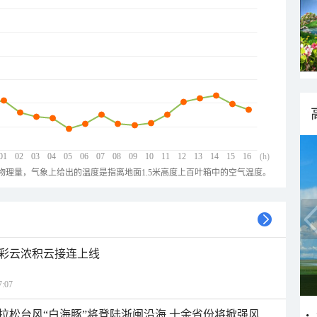
01
02
03
04
05
06
07
08
09
10
11
12
13
14
15
16
(h)
物理量，气象上给出的温度是指离地面1.5米高度上百叶箱中的空气温度。
彩云浓积云接连上线
:07
拉松台风“白海豚”将登陆浙闽沿海 十余省份将掀强风