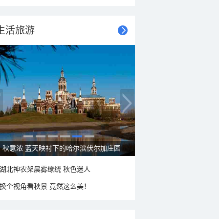
生活旅游
秋意浓 蓝天映衬下的哈尔滨伏尔加庄园
湖北神农架晨雾缭绕 秋色迷人
换个视角看秋景 竟然这么美！