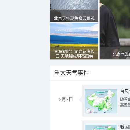
北京天空现鱼鳞云景观
青海湖畔：湖光花海长
北京气温
云 天地铺成明亮画卷
重大天气事件
台风
8月7日
随着
高温