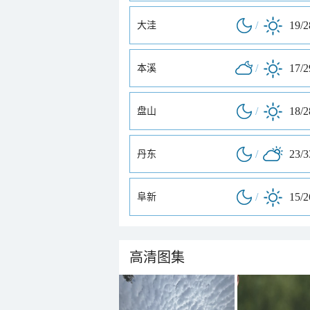
/
19/
大洼
/
17/
本溪
/
18/
盘山
/
23/
丹东
/
15/
阜新
高清图集