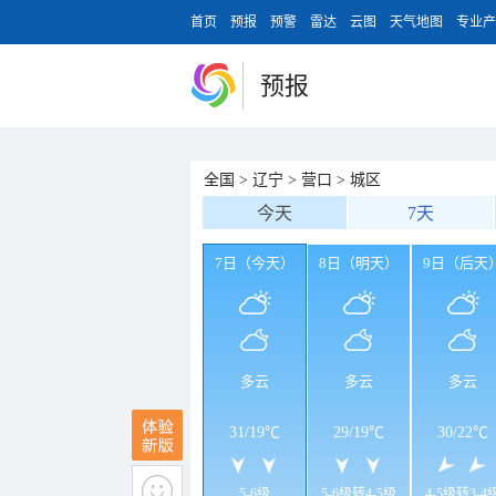
首页
预报
预警
雷达
云图
天气地图
专业产
预报
全国
>
辽宁
>
营口
>
城区
今天
7天
7日（今天）
8日（明天）
9日（后天
多云
多云
多云
31
/
19℃
29
/
19℃
30
/
22℃
5-6级
5-6级转4-5级
4-5级转3-4