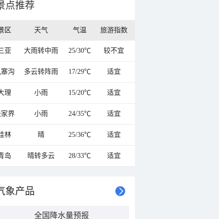
景点推荐
景区
天气
气温
旅游指数
三亚
大雨转中雨
25/30℃
较不宜
九寨沟
多云转阵雨
17/29℃
适宜
大理
小雨
15/20℃
适宜
张家界
小雨
24/35℃
适宜
桂林
晴
25/36℃
适宜
青岛
晴转多云
28/33℃
适宜
气象产品
全国降水量预报