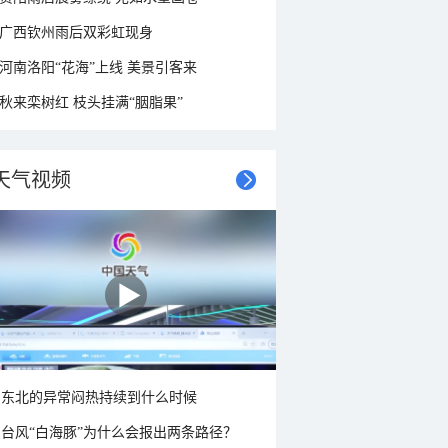
广西钦州雨后双彩虹现身
河南洛阳“花海”上线 美景引客来
秋来栾树红 枝头挂满“胭脂果”
天气视频
东北的异常闷热持续到什么时候
台风“白海豚”为什么会报出两条路径？