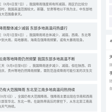
天（8月6日至7日），我国降雨强度将有所减弱，雨区仍比较分
同时，我国高温范围较大，新疆、甘肃等地以干热为主，中东部地
有大范围桑拿天。
降雨整体减少减弱 东部多地高温闷热盛行
天（8月5日至6日），我国降雨将总体减少、减弱，西南、东北等
中到大雨，局地暴雨，海南岛强降雨频繁，或有大暴雨现身。
云南等地降雨仍然频繁 我国东部多地高温不断
拨
三天（8月4日至6日），我国降雨逐步减少、减弱，但在陕西、四
重庆、贵州等地仍然降雨频繁，需防范连续降雨可能引发的次生灾
仍有大范围降雨 东北至江南多地高温闷热持续
（8月3日），全国仍有大范围降雨，强降雨主要出现在华南和西南
东部至华北、东北一带。在副热带高压的掌控下，从东北至江南高
热天气持续。