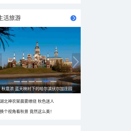
生活旅游
秋意浓 蓝天映衬下的哈尔滨伏尔加庄园
湖北神农架晨雾缭绕 秋色迷人
换个视角看秋景 竟然这么美！