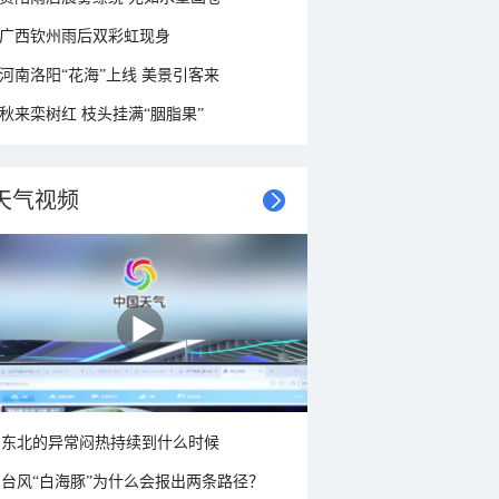
广西钦州雨后双彩虹现身
河南洛阳“花海”上线 美景引客来
秋来栾树红 枝头挂满“胭脂果”
天气视频
东北的异常闷热持续到什么时候
台风“白海豚”为什么会报出两条路径？