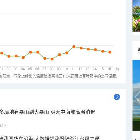
01
02
03
04
05
06
07
08
09
10
11
12
13
14
15
16
(h)
物理量，气象上给出的温度是指离地面1.5米高度上百叶箱中的空气温度。
多局地有暴雨到大暴雨 明天中南部高温消退
:10
登陆我国华东沿海 大数据揭秘登陆浙江台风之最