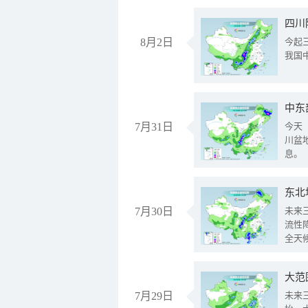
8月2日
今起
我国
中东
7月31日
今天
川盆
息。
东北
7月30日
未来
流性
全天
大范
7月29日
未来