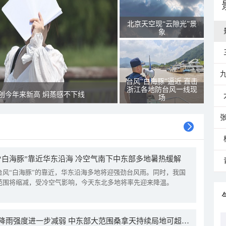
北京天空现“云隙光”景
象
台风“白海豚”逼近 直击
浙江各地防台风一线现
创今年来新高 焖蒸感不下线
场
“白海豚”靠近华东沿海 冷空气南下中东部多地暑热缓解
台风“白海豚”的靠近，华东沿海多地将迎强劲台风雨。同时，我国
范围将缩减，受冷空气影响，今天东北多地将率先迎来降温。
我国降雨强度进一步减弱 中东部大范围桑拿天持续局地可超38℃