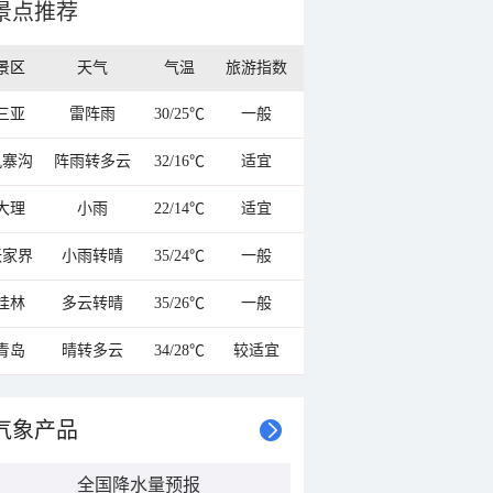
景点推荐
景区
天气
气温
旅游指数
三亚
雷阵雨
30/25℃
一般
九寨沟
阵雨转多云
32/16℃
适宜
大理
小雨
22/14℃
适宜
张家界
小雨转晴
35/24℃
一般
桂林
多云转晴
35/26℃
一般
青岛
晴转多云
34/28℃
较适宜
气象产品
全国降水量预报