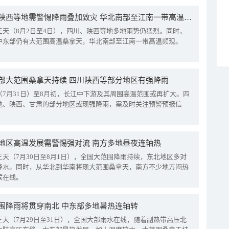
四川陕西等地需警惕降雨叠加致灾 华北南部至江南一带高温频现
三天（8月2日至4日），四川、陕西等地多地雨势仍猛烈。同时，
中东部仍有大范围高温桑拿天，华北南部至江南一带高温频现。
部大范围桑拿天持续 四川陕西等部分地区有强降雨
（7月31日）至8月初，长江中下游及其周围高温范围或再扩大。四
地、陕西、甘肃的部分地区或现强降雨，需及时关注预警预报信
地区高温发展需警惕强对流 南方多地昼夜连轴热
三天（7月30日至8月1日），全国大范围降雨持续，东北地区多对
降水。同时，从华北到华南将现大范围桑拿天，南方不少地方闷热
候在线。
围降雨将贯穿南北 中东部多地暑热连轴转
三天（7月29日至31日），全国大部雨水在线，随着副热带高压北