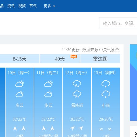
品
资讯
视频
节气
更多
11:30更新
|
数据来源 中央气象台
8-15天
40天
雷达图
）
10日（周一）
11日（周二）
12日（周三）
13日（周四）
多云
多云
雷阵雨
小雨
32
/
22℃
32
/
22℃
30
/
22℃
29
/
20℃
<3级
3-4级转<3级
3-4级转<3级
<3级