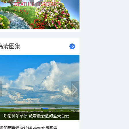
高清图集
呼伦贝尔草原 藏着最治愈的蓝天白云
贵阳雨后晨雾缭绕 宛如水墨画卷