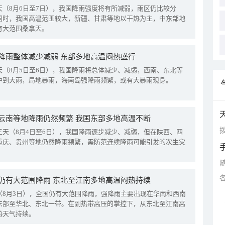
天（8月6日至7日），我国降雨强度将有所减弱，雨区仍比较分
同时，我国高温范围较大，新疆、甘肃等地以干热为主，中东部地
有大范围桑拿天。
降雨整体减少减弱 东部多地高温闷热盛行
天（8月5日至6日），我国降雨将总体减少、减弱，西南、东北等
中到大雨，局地暴雨，海南岛强降雨频繁，或有大暴雨现身。
云南等地降雨仍然频繁 我国东部多地高温不断
拨
三天（8月4日至6日），我国降雨逐步减少、减弱，但在陕西、四
重庆、贵州等地仍然降雨频繁，需防范连续降雨可能引发的次生灾
仍有大范围降雨 东北至江南多地高温闷热持续
（8月3日），全国仍有大范围降雨，强降雨主要出现在华南和西南
东部至华北、东北一带。在副热带高压的掌控下，从东北至江南高
热天气持续。