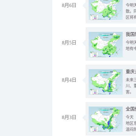
8月6日
今明
散。
区将
我国
8月5日
今明
地有
重庆
8月4日
未来
川、
害。
全国
8月3日
今天
地区
温闷