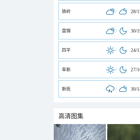
/
28/
铁岭
/
30/
盘锦
/
24/
四平
/
27/
阜新
/
30/
新抚
高清图集