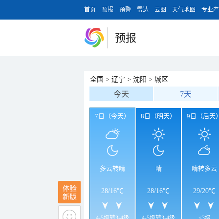
首页
预报
预警
雷达
云图
天气地图
专业产
预报
全国
>
辽宁
>
沈阳
>
城区
今天
7天
7日（今天）
8日（明天）
9日（后天
多云转晴
晴
晴转多云
28
/
16℃
28
/
16℃
29
/
20℃
4-5级转3-4级
4-5级转3-4级
<3级