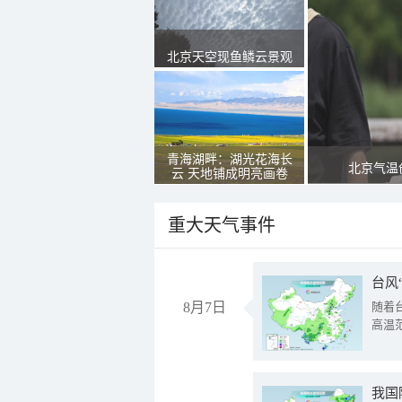
北京天空现鱼鳞云景观
青海湖畔：湖光花海长
北京气温
云 天地铺成明亮画卷
重大天气事件
台风
8月7日
随着
高温