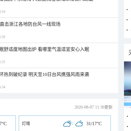
:16
近 直击浙江各地防台风一线现场
:26
眠舒适度地图出炉 看哪里气温适宜安心入眠
:55
环热到破纪录 明天至10日台风携强风雨来袭
:34
2026-08-07 11:30更新
17°C
/
31/17°C
灯塔