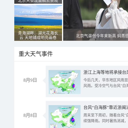
北京天空现鱼鳞云景观
青海湖畔：湖光花海长
北京气温创今年来新高 焖蒸
云 天地铺成明亮画卷
重大天气事件
浙江上海等地将承接台风
8月9日
今后几天，华东地区风雨显
风雨。受冷空气与台风“白
台风“白海豚”靠近浙闽
8月8日
周末至下周初，随着台风“
续强降雨。同时暑热消减，