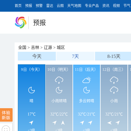
首页
预报
预警
雷达
云图
天气地图
专业产品
资讯
视频
节气
预报
全国
>
吉林
>
辽源
>
城区
今天
7天
8-15天
9日（今天）
10日（明天）
11日（后天）
12日（周三）
晴
小雨转晴
多云转晴
小雨
17℃
32℃
/
22℃
32℃
/
21℃
32℃
/
21℃
<3级
<3级
<3级
<3级