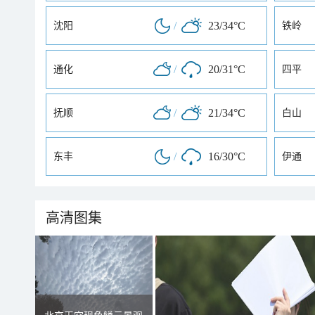
/
23/34°C
沈阳
铁岭
/
20/31°C
通化
四平
/
21/34°C
抚顺
白山
/
16/30°C
东丰
伊通
高清图集