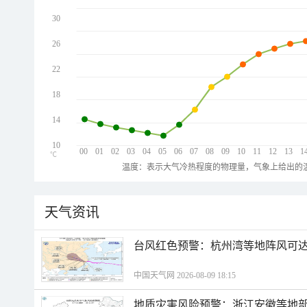
30
26
22
18
14
10
00
01
02
03
04
05
06
07
08
09
10
11
12
13
1
℃
温度：表示大气冷热程度的物理量，气象上给出的温
天气资讯
​台风红色预警：杭州湾等地阵风可达1
中国天气网 2026-08-09 18:15
地质灾害风险预警：浙江安徽等地