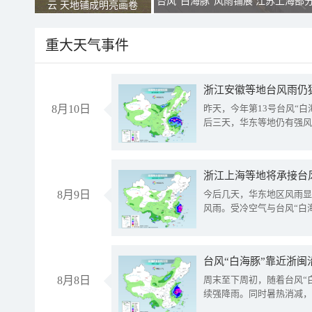
台风“白海豚”风雨铺展 江苏上海部
云 天地铺成明亮画卷
重大天气事件
浙江安徽等地台风雨仍
8月10日
昨天，今年第13号台风“
后三天，华东等地仍有强风
浙江上海等地将承接台风
8月9日
今后几天，华东地区风雨显
风雨。受冷空气与台风“白
台风“白海豚”靠近浙闽
8月8日
周末至下周初，随着台风“
续强降雨。同时暑热消减，