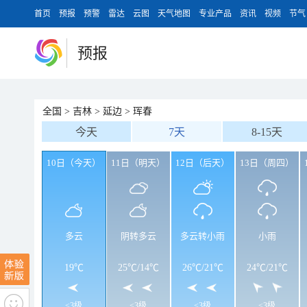
首页
预报
预警
雷达
云图
天气地图
专业产品
资讯
视频
节气
预报
全国
>
吉林
>
延边
>
珲春
今天
7天
8-15天
10日（今天）
11日（明天）
12日（后天）
13日（周四）
多云
阴转多云
多云转小雨
小雨
19℃
25℃
/
14℃
26℃
/
21℃
24℃
/
21℃
<3级
<3级
<3级
<3级