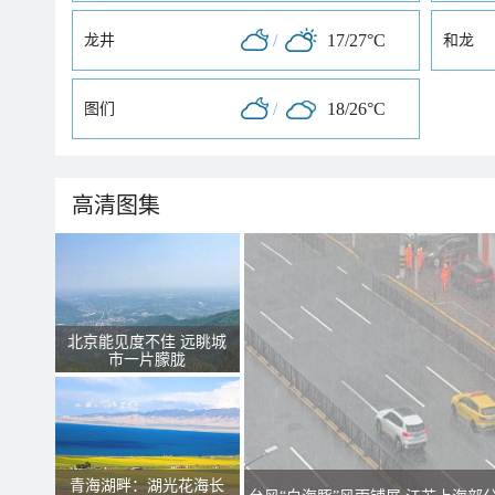
/
17/27°C
龙井
和龙
/
18/26°C
图们
高清图集
北京能见度不佳 远眺城
市一片朦胧
青海湖畔：湖光花海长