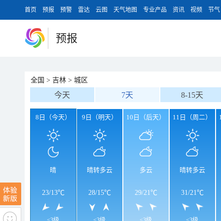
首页
预报
预警
雷达
云图
天气地图
专业产品
资讯
视频
节气
预报
全国
>
吉林
>
城区
今天
7天
8-15天
8日（今天）
9日（明天）
10日（后天）
11日（周二）
晴
晴转多云
多云
晴转多云
23
/
13℃
28
/
15℃
29
/
21℃
31
/
21℃
<3级
<3级
<3级
<3级