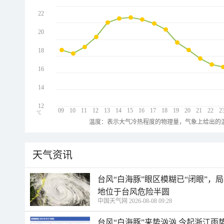
22
20
18
16
14
12
09
10
11
12
13
14
15
16
17
18
19
20
21
22
2
℃
温度：表示大气冷热程度的物理量，气象上给出的温
天气资讯
台风“白海豚”眼区模糊已“闭眼”
地位于台风危险半圆
中国天气网 2026-08-08 09:28
台风“白海豚”来势汹汹 今起浙江