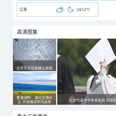
/
24/12°C
辽源
高清图集
北京天空现鱼鳞云景观
青海湖畔：湖光花海长
北京气温创今年来新高 焖蒸
云 天地铺成明亮画卷