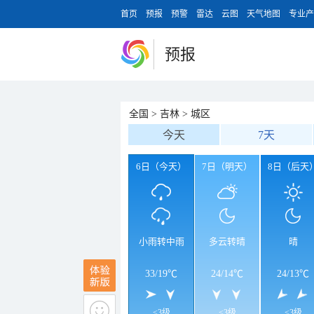
首页
预报
预警
雷达
云图
天气地图
专业产
预报
全国
>
吉林
>
城区
今天
7天
6日（今天）
7日（明天）
8日（后天
小雨转中雨
多云转晴
晴
33
/
19℃
24
/
14℃
24
/
13℃
<3级
<3级
<3级