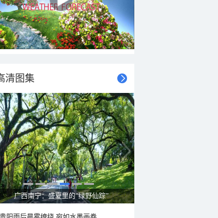
高清图集
呼伦贝尔草原 藏着最治愈的蓝天白云
贵阳雨后晨雾缭绕 宛如水墨画卷