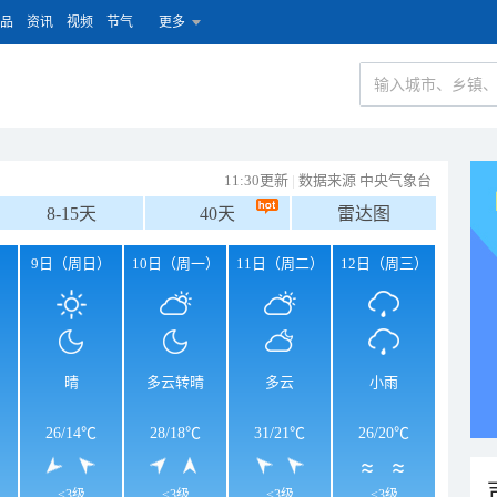
品
资讯
视频
节气
更多
11:30更新
|
数据来源 中央气象台
8-15天
40天
雷达图
）
9日（周日）
10日（周一）
11日（周二）
12日（周三）
晴
多云转晴
多云
小雨
26
/
14℃
28
/
18℃
31
/
21℃
26
/
20℃
<3级
<3级
<3级
<3级