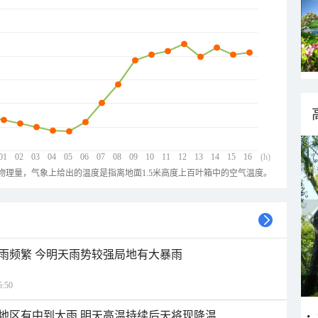
01
02
03
04
05
06
07
08
09
10
11
12
13
14
15
16
(h)
物理量，气象上给出的温度是指离地面1.5米高度上百叶箱中的空气温度。
雨频繁 今明天雨势较强局地有大暴雨
:50
地区有中到大雨 明天高温持续后天将现降温