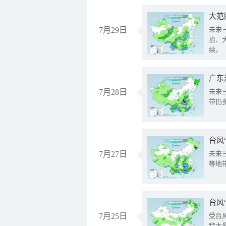
大范
7月29日
未来
抬、
续。
广东
7月28日
未来
带仍
台风
7月27日
未来
等地
台风
7月25日
受台
特大