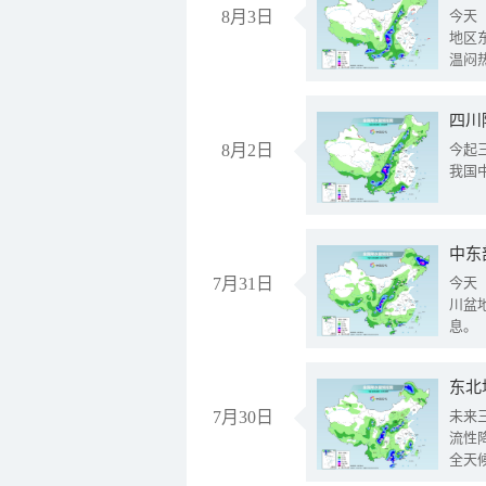
8月3日
今天
地区
温闷
8月2日
今起
我国
中东
7月31日
今天
川盆
息。
东北
7月30日
未来
流性
全天