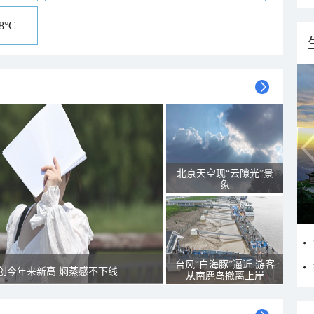
18°C
北京天空现“云隙光”景
象
台风“白海豚”逼近 游客
创今年来新高 焖蒸感不下线
从南麂岛撤离上岸