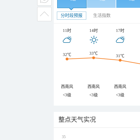
分时段预报
生活指数
11时
14时
17时
33℃
32℃
31℃
西南风
西南风
西南风
<3级
<3级
<3级
整点天气实况
35