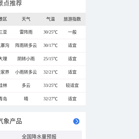
景点推荐
景区
天气
气温
旅游指数
三亚
雷阵雨
30/25℃
一般
九寨沟
阵雨转多云
30/17℃
适宜
大理
阴转小雨
25/15℃
适宜
张家界
小雨转多云
32/21℃
适宜
桂林
多云
33/25℃
较适宜
青岛
晴
32/27℃
适宜
气象产品
全国降水量预报