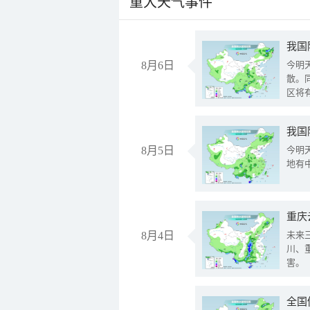
重大天气事件
8月6日
今明
散。
区将
我国
8月5日
今明
地有
重庆
8月4日
未来
川、
害。
全国