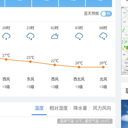
蓝天预报
20时
23时
02时
05时
08时
27℃
25℃
22℃
20℃
20℃
西风
东风
西风
西北风
北风
<3级
<3级
<3级
<3级
<3级
温度
相对湿度
降水量
风力风向
最高气温: 32℃ , 最低气温: 24.6℃