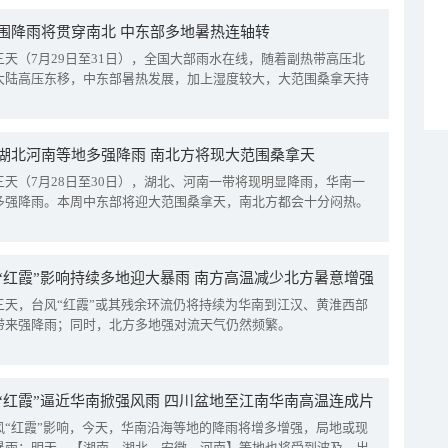
围降雨将贯穿南北 中东部多地暑热连轴转
三天（7月29日至31日），全国大部雨水在线，随着副热带高压北
大陆高压东移，中东部暑热发展，加上湿度较大，大范围桑拿天持
湖北河南等地多强降雨 南北方将现大范围桑拿天
三天（7月28日至30日），湖北、河南一带将现明显降雨，华南一
多强降雨。本周中东部将迎大范围桑拿天，南北方都会十分闷热。
“红霞”影响持续多地迎大暴雨 南方高温减少北方暑意增强
三天，台风“红霞”或其残余环流仍将持续为华南到江汉、黄淮西部
带来强降雨；同时，北方多地强对流天气仍然频繁。
“红霞”逼近华南掀强风雨 四川盆地至江南华南高温连成片
风“红霞”影响，今天，华南沿海等地的降雨将增多增强，局地或现
暴雨；明天，【湖南、湖北、安徽、河南】等地也将受到波及，出