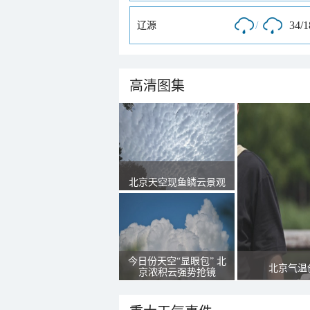
/
34/
辽源
高清图集
北京天空现鱼鳞云景观
今日份天空“显眼包” 北
北京气温
京浓积云强势抢镜