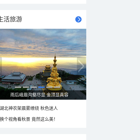
生活旅游
秋意浓 蓝天映衬下的哈尔滨伏尔加庄园
湖北神农架晨雾缭绕 秋色迷人
换个视角看秋景 竟然这么美！