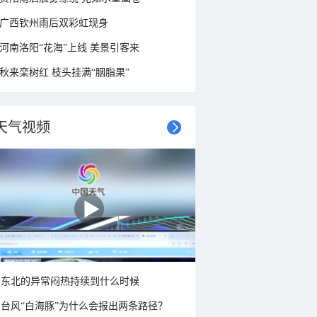
广西钦州雨后双彩虹现身
河南洛阳“花海”上线 美景引客来
秋来栾树红 枝头挂满“胭脂果”
天气视频
东北的异常闷热持续到什么时候
台风“白海豚”为什么会报出两条路径？