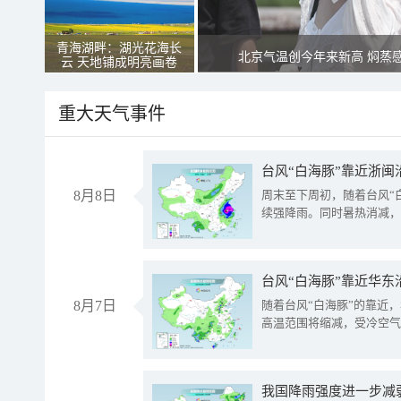
青海湖畔：湖光花海长
北京气温创今年来新高 焖蒸
云 天地铺成明亮画卷
重大天气事件
台风“白海豚”靠近浙闽
8月8日
周末至下周初，随着台风“
续强降雨。同时暑热消减，
台风“白海豚”靠近华东
8月7日
随着台风“白海豚”的靠近
高温范围将缩减，受冷空气