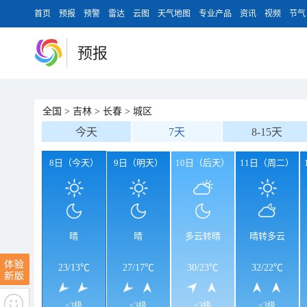
首页
预报
预警
雷达
云图
天气地图
专业产品
资讯
视频
节气
预报
全国
>
吉林
>
长春
>
城区
今天
7天
8-15天
8日（今天）
9日（明天）
10日（后天）
11日（周二）
晴
晴
多云转晴
晴转多云
23
/
13℃
27
/
17℃
30
/
23℃
32
/
22℃
<3级
<3级
<3级
<3级