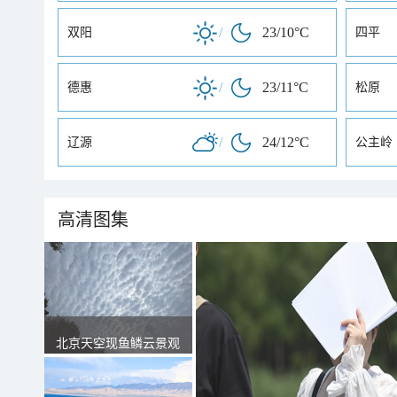
/
23/10°C
双阳
四平
/
23/11°C
德惠
松原
/
24/12°C
辽源
公主岭
高清图集
北京天空现鱼鳞云景观