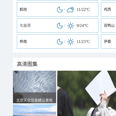
/
11/22°C
鹤岗
鸡西
/
9/24°C
七台河
双鸭山
/
11/23°C
桦南
伊春
高清图集
北京天空现鱼鳞云景观