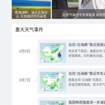
青海湖畔：湖光花海长
北京气温创今年来新高 焖蒸
云 天地铺成明亮画卷
重大天气事件
台风“白海豚”靠近浙闽
8月8日
周末至下周初，随着台风“
续强降雨。同时暑热消减，
台风“白海豚”靠近华东
8月7日
随着台风“白海豚”的靠近
高温范围将缩减，受冷空气