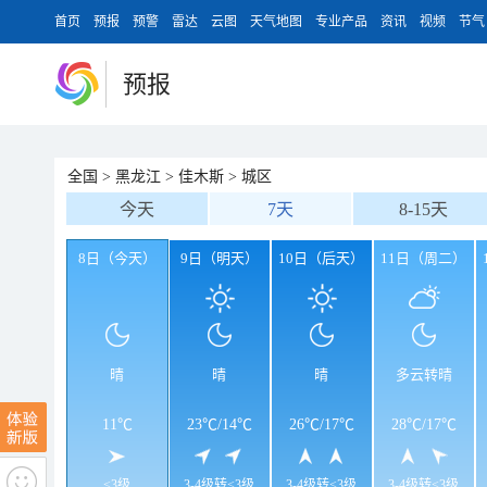
首页
预报
预警
雷达
云图
天气地图
专业产品
资讯
视频
节气
预报
全国
>
黑龙江
>
佳木斯
>
城区
今天
7天
8-15天
8日（今天）
9日（明天）
10日（后天）
11日（周二）
晴
晴
晴
多云转晴
11℃
23℃
/
14℃
26℃
/
17℃
28℃
/
17℃
<3级
3-4级转<3级
3-4级转<3级
3-4级转<3级