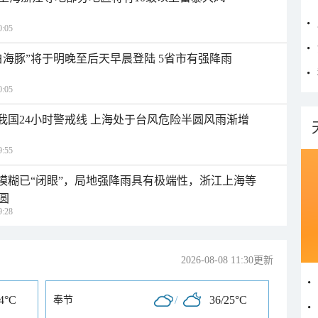
:05
白海豚”将于明晚至后天早晨登陆 5省市有强降雨
:05
入我国24小时警戒线 上海处于台风危险半圆风雨渐增
:55
区模糊已“闭眼”，局地强降雨具有极端性，浙江上海等
圆
:28
2026-08-08 11:30更新
24°C
/
36/25°C
奉节