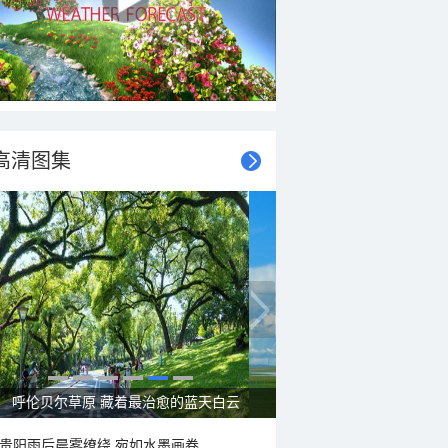
高清图集
呼伦贝尔草原 藏着最治愈的蓝天白云
贵阳雨后晨雾缭绕 宛如水墨画卷