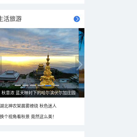
生活旅游
秋意浓 蓝天映衬下的哈尔滨伏尔加庄园
湖北神农架晨雾缭绕 秋色迷人
换个视角看秋景 竟然这么美！