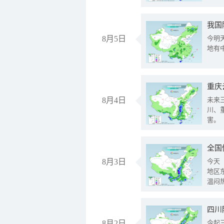
我国
8月5日
今明
地有
重庆
8月4日
未来
川、
害。
全国
8月3日
今天
地区
温闷
8月2日
今起