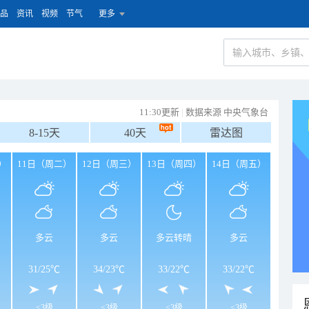
品
资讯
视频
节气
更多
11:30更新
|
数据来源 中央气象台
8-15天
40天
雷达图
）
11日（周二）
12日（周三）
13日（周四）
14日（周五）
多云
多云
多云转晴
多云
31
/
25℃
34
/
23℃
33
/
22℃
33
/
22℃
<3级
<3级
<3级
<3级