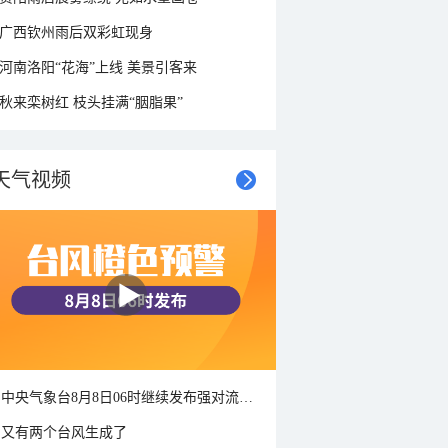
广西钦州雨后双彩虹现身
河南洛阳“花海”上线 美景引客来
秋来栾树红 枝头挂满“胭脂果”
天气视频
中央气象台8月8日06时继续发布强对流天气蓝色预警
又有两个台风生成了