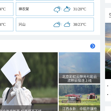
24°C
/
31/20°C
神农架
24°C
/
38/23°C
兴山
北京彩虹云隙光七彩云
浓积云接连上线
江西永新：中稻开镰抢