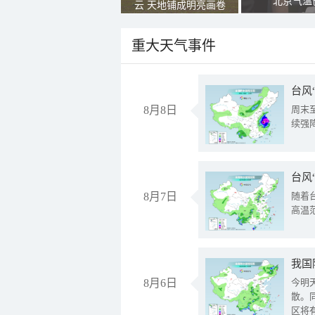
北京气温
云 天地铺成明亮画卷
重大天气事件
台风
8月8日
周末
续强
台风
8月7日
随着
高温
8月6日
今明
散。
区将