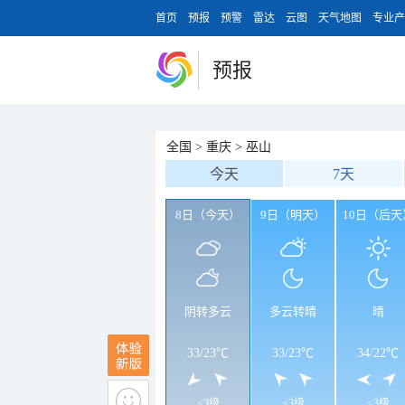
首页
预报
预警
雷达
云图
天气地图
专业产
预报
全国
>
重庆
>
巫山
今天
7天
8日（今天）
9日（明天）
10日（后天
阴转多云
多云转晴
晴
33
/
23℃
33
/
23℃
34
/
22℃
<3级
<3级
<3级