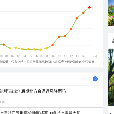
00
01
02
03
04
05
06
07
08
09
10
11
12
13
14
(h)
物理量，气象上给出的温度是指离地面1.5米高度上百叶箱中的空气温度。
雨进程表出炉 后期北方会遭遇强降雨吗
:19
上海浙江等地部分地区将有10级以上雷暴大风