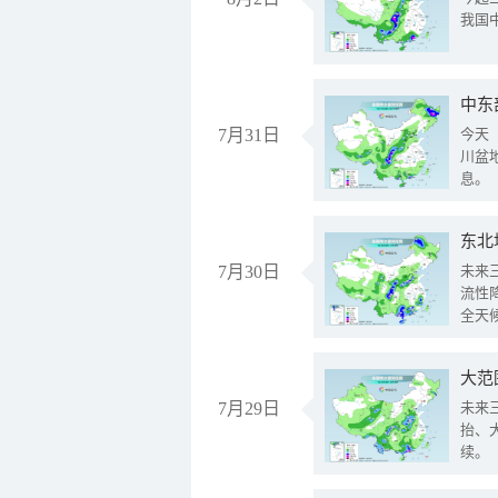
我国
中东
7月31日
今天
川盆
息。
东北
7月30日
未来
流性
全天
大范
7月29日
未来
抬、
续。