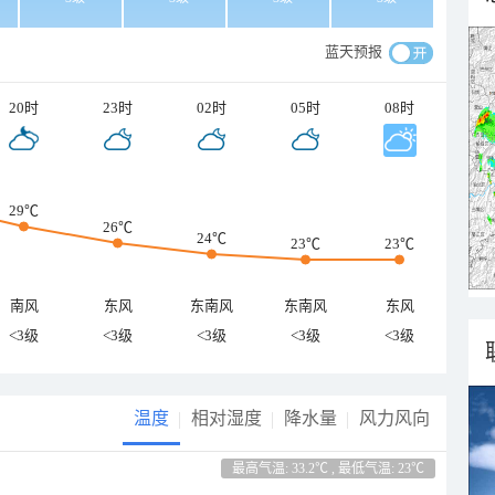
蓝天预报
20时
23时
02时
05时
08时
29℃
26℃
24℃
23℃
23℃
南风
东风
东南风
东南风
东风
<3级
<3级
<3级
<3级
<3级
温度
相对湿度
降水量
风力风向
最高气温: 33.2℃ , 最低气温: 23℃