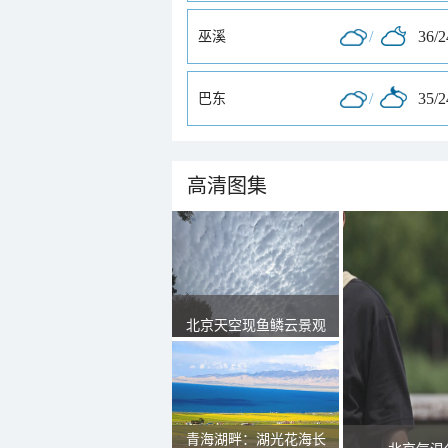
/
36/
巫溪
/
35/
巴东
高清图集
北京天空现鱼鳞云景观
青海湖畔：湖光花海长