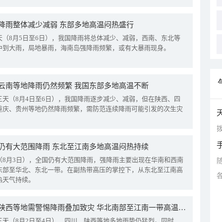
降雨整体减少减弱 东部多地高温闷热盛行
天（8月5日至6日），我国降雨将总体减少、减弱，西南、东北等
中到大雨，局地暴雨，海南岛强降雨频繁，或有大暴雨现身。
云南等地降雨仍然频繁 我国东部多地高温不断
三天（8月4日至6日），我国降雨逐步减少、减弱，但在陕西、四
重庆、贵州等地仍然降雨频繁，需防范连续降雨可能引发的次生灾
拨
仍有大范围降雨 东北至江南多地高温闷热持续
（8月3日），全国仍有大范围降雨，强降雨主要出现在华南和西南
东部至华北、东北一带。在副热带高压的掌控下，从东北至江南高
热天气持续。
四川陕西等地需警惕降雨叠加致灾 华北南部至江南一带高温频现
三天（8月2日至4日），四川、陕西等地多地雨势仍猛烈。同时，