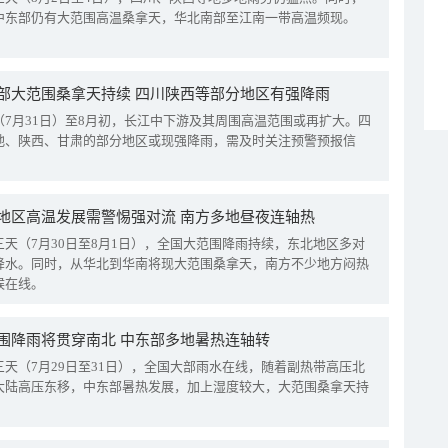
中东部仍有大范围高温桑拿天，华北南部至江南一带高温频现。
部大范围桑拿天持续 四川陕西等部分地区有强降雨
（7月31日）至8月初，长江中下游及其周围高温范围或再扩大。四
地、陕西、甘肃的部分地区或现强降雨，需及时关注预警预报信
地区高温发展需警惕强对流 南方多地昼夜连轴热
三天（7月30日至8月1日），全国大范围降雨持续，东北地区多对
降水。同时，从华北到华南将现大范围桑拿天，南方不少地方闷热
候在线。
围降雨将贯穿南北 中东部多地暑热连轴转
三天（7月29日至31日），全国大部雨水在线，随着副热带高压北
大陆高压东移，中东部暑热发展，加上湿度较大，大范围桑拿天持