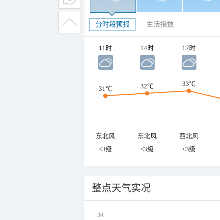
分时段预报
生活指数
11时
14时
17时
33℃
32℃
31℃
东北风
东北风
西北风
<3级
<3级
<3级
整点天气实况
34