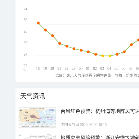
32
30
28
26
24
22
18
19
20
21
22
23
00
01
02
03
04
05
06
07
0
℃
温度：表示大气冷热程度的物理量，气象上给出的温
天气资讯
​台风红色预警：杭州湾等地阵风可达1
中国天气网 2026-08-09 18:15
地质灾害风险预警：浙江安徽等地