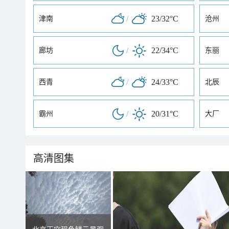
/
23/32°C
津南
沧州
/
22/34°C
廊坊
东丽
/
24/33°C
西青
北辰
/
20/31°C
霸州
大厂
高清图集