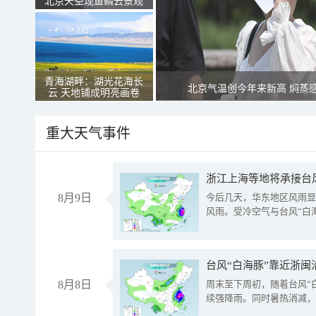
北京天空现鱼鳞云景观
青海湖畔：湖光花海长
北京气温创今年来新高 焖蒸
云 天地铺成明亮画卷
重大天气事件
浙江上海等地将承接台风
8月9日
今后几天，华东地区风雨显
风雨。受冷空气与台风“白
台风“白海豚”靠近浙闽
8月8日
周末至下周初，随着台风“
续强降雨。同时暑热消减，