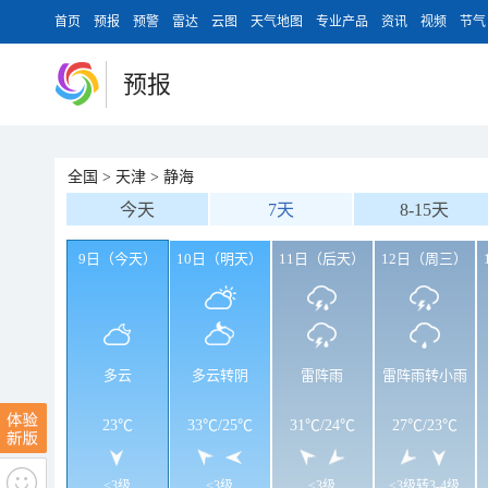
首页
预报
预警
雷达
云图
天气地图
专业产品
资讯
视频
节气
预报
全国
>
天津
>
静海
今天
7天
8-15天
9日（今天）
10日（明天）
11日（后天）
12日（周三）
多云
多云转阴
雷阵雨
雷阵雨转小雨
23℃
33℃
/
25℃
31℃
/
24℃
27℃
/
23℃
<3级
<3级
<3级
<3级转3-4级