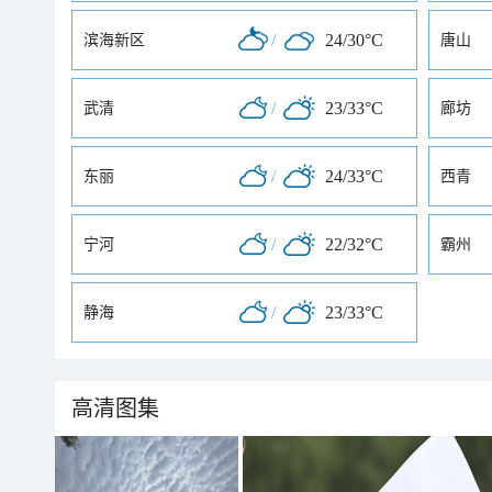
/
24/30°C
滨海新区
唐山
/
23/33°C
武清
廊坊
/
24/33°C
东丽
西青
/
22/32°C
宁河
霸州
/
23/33°C
静海
高清图集