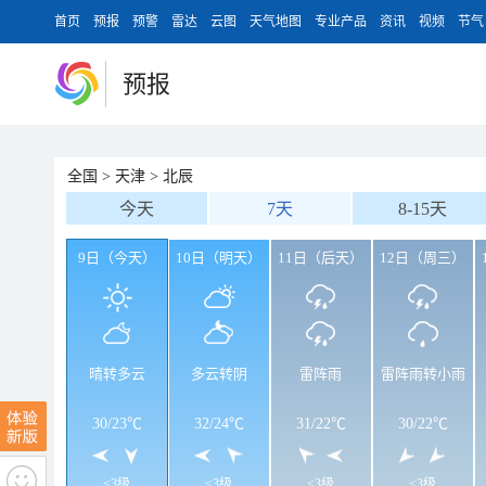
首页
预报
预警
雷达
云图
天气地图
专业产品
资讯
视频
节气
预报
全国
>
天津
>
北辰
今天
7天
8-15天
9日（今天）
10日（明天）
11日（后天）
12日（周三）
晴转多云
多云转阴
雷阵雨
雷阵雨转小雨
30
/
23℃
32
/
24℃
31
/
22℃
30
/
22℃
<3级
<3级
<3级
<3级