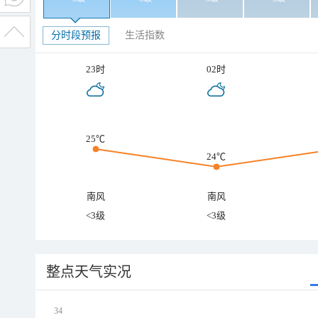
分时段预报
生活指数
23时
02时
25℃
24℃
南风
南风
<3级
<3级
整点天气实况
34