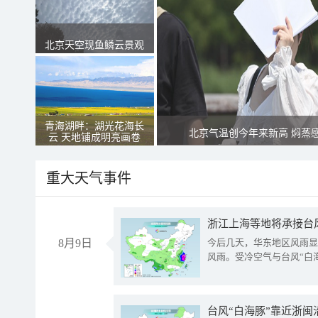
北京天空现鱼鳞云景观
青海湖畔：湖光花海长
北京气温创今年来新高 焖蒸
云 天地铺成明亮画卷
重大天气事件
浙江上海等地将承接台风
8月9日
今后几天，华东地区风雨显
风雨。受冷空气与台风“白
台风“白海豚”靠近浙闽