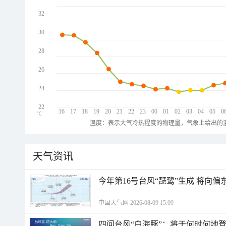
32
30
28
26
24
22
16
17
18
19
20
21
22
23
00
01
02
03
04
05
0
℃
温度：表示大气冷热程度的物理量，气象上给出的温
天气资讯
今年第16号台风“琵鹭”生成 将向
中国天气网 2026-08-09 15:09
四问台风“白海豚”：将于何时何地