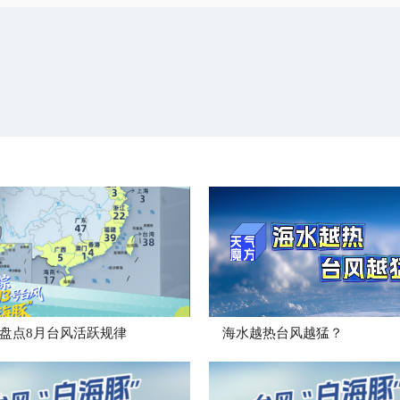
盘点8月台风活跃规律
海水越热台风越猛？