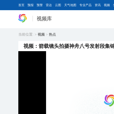
首页
预报
预警
雷达
云图
天气地图
专业产品
资讯
视频
视频库
当前位置:
>
视频
>
热点
视频：箭载镜头拍摄神舟八号发射段集