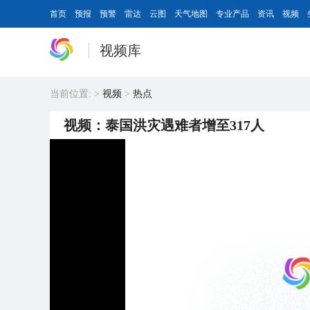
首页
预报
预警
雷达
云图
天气地图
专业产品
资讯
视频
视频库
当前位置:
>
视频
>
热点
视频：泰国洪灾遇难者增至317人