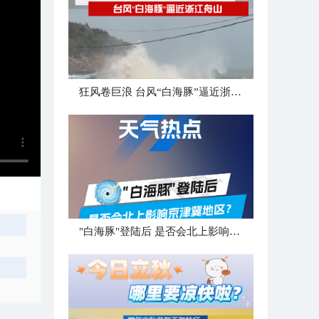
狂风卷巨浪 台风“白海豚”逼近浙江舟山
"白海豚"登陆后 是否会北上影响京津冀地区？