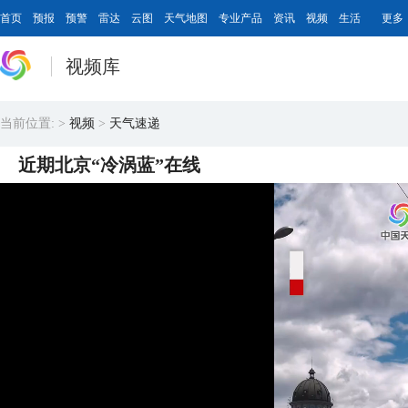
首页
预报
预警
雷达
云图
天气地图
专业产品
资讯
视频
生活
更多
视频库
当前位置:
>
视频
>
天气速递
近期北京“冷涡蓝”在线