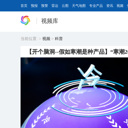
首页
预报
预警
雷达
云图
天气地图
专业产品
资讯
视频
视频库
当前位置:
>
视频
>
科普
【开个脑洞--假如寒潮是种产品】“寒潮2