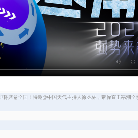
5”即将席卷全国！特邀@中国天气主持人徐丛林，带你直击寒潮全