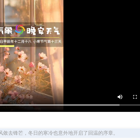
寒风敛去锋芒，冬日的寒冷也意外地开启了回温的序章。