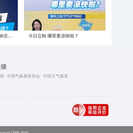
"白海豚"登陆后 是否会北上影响京津冀地区？
今日立秋 哪里要凉快啦？
链接
局
中国气象服务协会
中国天气频道
eserved (2008-2026)