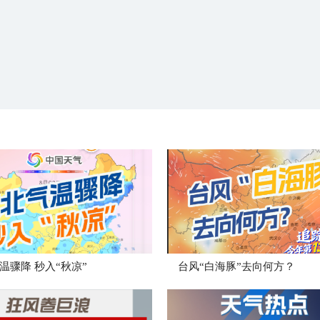
温骤降 秒入“秋凉”
台风“白海豚”去向何方？