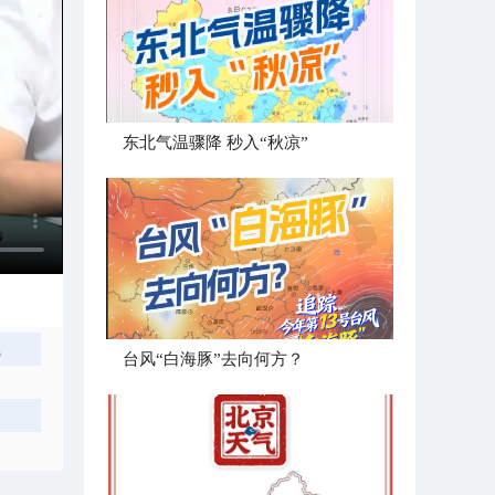
东北气温骤降 秒入“秋凉”
。
台风“白海豚”去向何方？