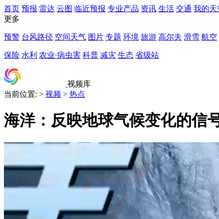
首页
预报
雷达
云图
临近预报
专业产品
资讯
生活
交通
我的天
更多
预警
台风路径
空间天气
图片
专题
环境
旅游
高尔夫
滑雪
航空
保险
水利
农业·病虫害
科普
减灾
生态
省级站
视频库
当前位置:
>
视频
>
热点
海洋：反映地球气候变化的信