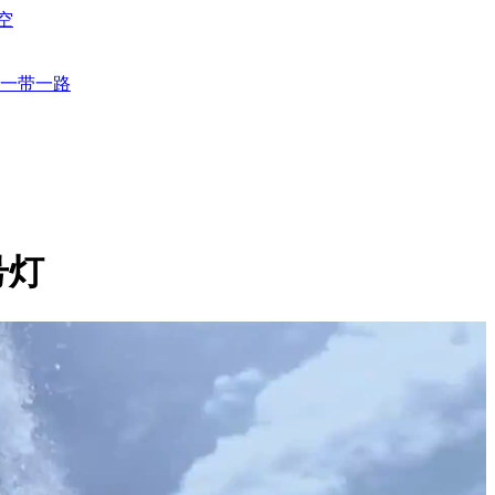
空
一带一路
号灯