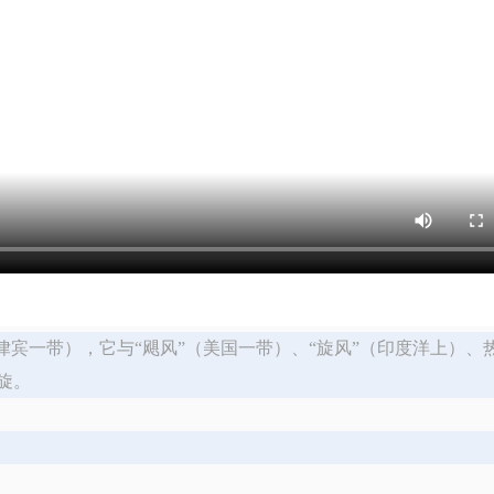
律宾一带），它与“飓风”（美国一带）、“旋风”（印度洋上）、
旋。