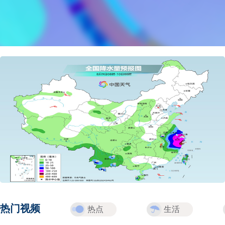
热门视频
热点
生活