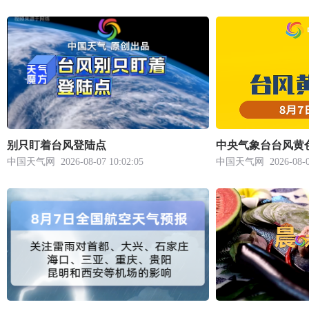
别只盯着台风登陆点
​中央气象台台风黄
中国天气网
2026-08-07 10:02:05
中国天气网
2026-08-0