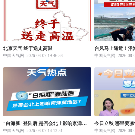
北京天气 终于送走高温
中国天气网
2026-08-07 19:46:38
中国天气网
2026-08-0
"白海豚"登陆后 是否会北上影响京津冀地区？
今日立秋 哪里要凉
中国天气网
2026-08-07 14:13:51
中国天气网
2026-08-0