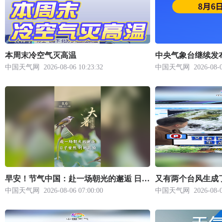
本周末冷空气灭高温
中央气象台继续发
中国天气网
2026-08-06 10:23:32
中国天气网
2026-08-0
早安！节气中国：赴一场朝光的邂逅 日子安然 时时欢愉
又有两个台风生成
中国天气网
2026-08-06 07:00:00
中国天气网
2026-08-0