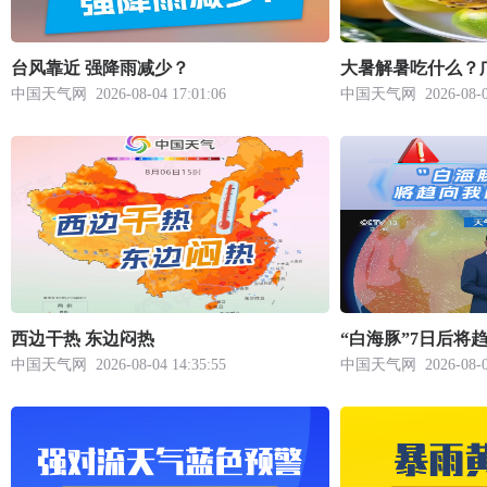
台风靠近 强降雨减少？
中国天气网
2026-08-04 17:01:06
中国天气网
2026-08-0
西边干热 东边闷热
​“白海豚”7日后
中国天气网
2026-08-04 14:35:55
中国天气网
2026-08-0