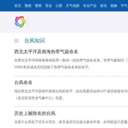
首页
预报
预警
雷达
云图
天气地图
专业产品
资讯
视频
节气
台风知识
西北太平洋及南海热带气旋命名
在西北太平洋和南海海域采用一套统一的热带气旋命名表。世界气象组织（
WMO有关成员共同贡献了热带气旋命名表的名字。
台风命名
现在西北太平洋及南中国海台风的名字，由台风委员会的14个成员各提供1
（东京区域专业气象中心）负责。
历史上被除名的台风
当某个台风犯下滔天大罪后，有关成员可以提出换名申请，从而把这个恶魔