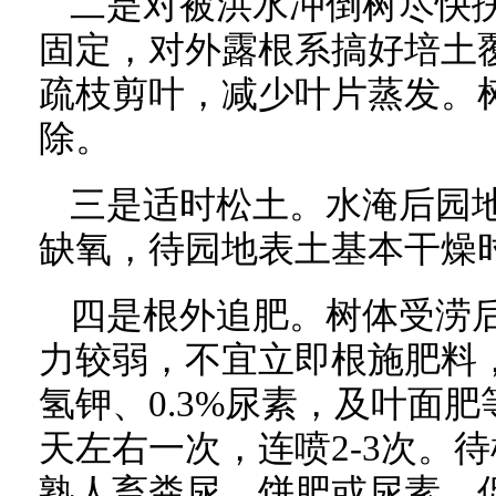
二是对被洪水冲倒树尽快
固定，对外露根系搞好培土
疏枝剪叶，减少叶片蒸发。
除。
三是适时松土。水淹后园
缺氧，待园地表土基本干燥
四是根外追肥。树体受涝
力较弱，不宜立即根施肥料，可
氢钾、0.3%尿素，及叶面
天左右一次，连喷2-3次。
熟人畜粪尿、饼肥或尿素，