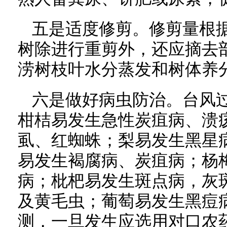
五是适度修剪。修剪量根
树除进行重剪外，还应摘去
涝树枝叶水分蒸发和树体养
六是做好病虫防治。台风
柑桔易发生急性炭疽病、溃
虱、红蜘蛛；梨易发生黑星
易发生褐腐病、炭疽病；杨
病；枇杷易发生斑点病，灰
及黄毛虫；葡萄易发生黑痘
测，一旦发生应选用对口农