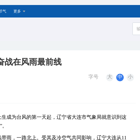
节气
更多
人奋战在风雨最前线
字号
大
中
小
洋上生成为台风的第一天起，辽宁省大连市气象局就意识到这
”。
风带雨，一路北上。受其及冷空气共同影响，辽宁大连从11