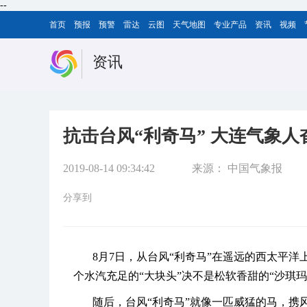
--
首页
预报
预警
雷达
云图
天气地图
专业产品
资讯
视频
资讯
抗击台风“利奇马” 大连气象
2019-08-14 09:34:42
来源：
中国气象报
分享到
8月7日，从台风“利奇马”在遥远的西太平
个水汽充足的“大块头”决不是松软香甜的“沙琪玛
随后，台风“利奇马”就像一匹威猛的马，携