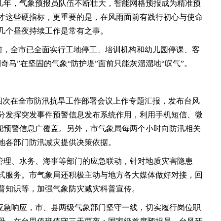
几年，气象预报员队伍不断壮大，智能网格预报成为精准预
才这些硬指标，更重要的是，在风雨面前有践行初心与使命
几个昼夜持续工作是常有之事。
之前，全市已全面实行工地停工、培训机构和幼儿园停课、客
奇马”在坚固的气象“防护堤”面前只能灰溜溜地“叹气”。
四次在全市防汛抗旱工作部署会议上作专题汇报，发布台风
充分发挥突发事件预警信息发布系统作用，利用手机短信、微
实现预警信息广覆盖。另外，市气象局每两个小时向防汛相关
地各部门防汛减灾提供决策依据。
管理、水务、海事等部门的应急联动，针对地质灾害隐患
式服务。市气象局还积极主动与地方各大媒体做好对接，回
普知识等，加强气象防灾减灾科普宣传。
级应急响应，市、县两级气象部门坚守一线，切实履行岗位职