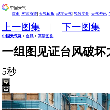
首页
|
灾害预警
|
天气预报
|
现在天气
|
气候变化
|
天气资讯
|
上一图集
|
下一图集
中国天气网
>
台风
>
高清图集
一组图见证台风破坏
5
秒