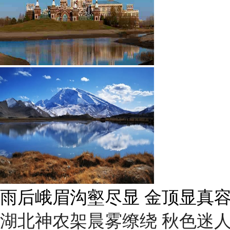
雨后峨眉沟壑尽显 金顶显真
湖北神农架晨雾缭绕 秋色迷