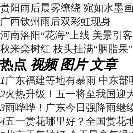
贵阳雨后晨雾缭绕 宛如水墨
广西钦州雨后双彩虹现身
河南洛阳“花海”上线 美景引
秋来栾树红 枝头挂满“胭脂果”
热点
视频
图片
文章
1
广东福建等地有暴雨 中东部明
2
火热升级！五一将至我国迎大升
3
雨哗哗！广东今日强降雨继续“控
4
五一赏花哪里好？全国赏花地图