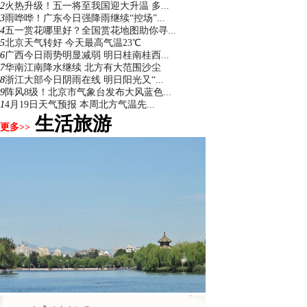
2
火热升级！五一将至我国迎大升温 多...
3
雨哗哗！广东今日强降雨继续“控场”...
4
五一赏花哪里好？全国赏花地图助你寻...
5
北京天气转好 今天最高气温23℃
6
广西今日雨势明显减弱 明日桂南桂西...
7
华南江南降水继续 北方有大范围沙尘
8
浙江大部今日阴雨在线 明日阳光又“...
9
阵风8级！北京市气象台发布大风蓝色...
1
4月19日天气预报 本周北方气温先...
生活旅游
更多>>