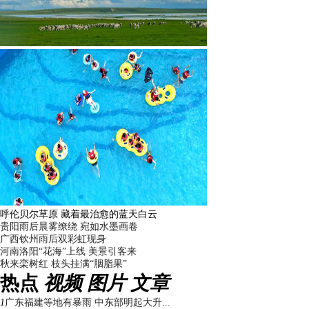
呼伦贝尔草原 藏着最治愈的蓝天白云
贵阳雨后晨雾缭绕 宛如水墨画卷
广西钦州雨后双彩虹现身
河南洛阳“花海”上线 美景引客来
秋来栾树红 枝头挂满“胭脂果”
热点
视频
图片
文章
1
广东福建等地有暴雨 中东部明起大升...