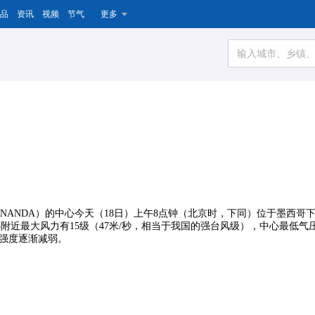
品
资讯
视频
节气
更多
DA）的中心今天（18日）上午8点钟（北京时，下同）位于墨西哥下加利福尼亚南
中心附近最大风力有15级（47米/秒，相当于我国的强台风级），中心最低气压
，强度逐渐减弱。