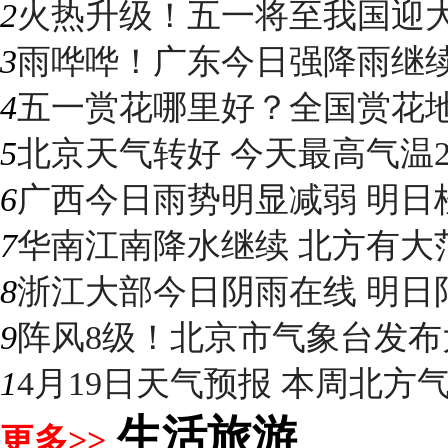
2
火热升级！五一将至我国迎大升
3
雨哗哗！广东今日强降雨继续“控
4
五一赏花哪里好？全国赏花地图
5
北京天气转好 今天最高气温2
6
广西今日雨势明显减弱 明日桂
7
华南江南降水继续 北方有大
8
浙江大部今日阴雨在线 明日阳光
9
阵风8级！北京市气象台发布大
1
4月19日天气预报 本周北方气温
生活旅游
更多>>