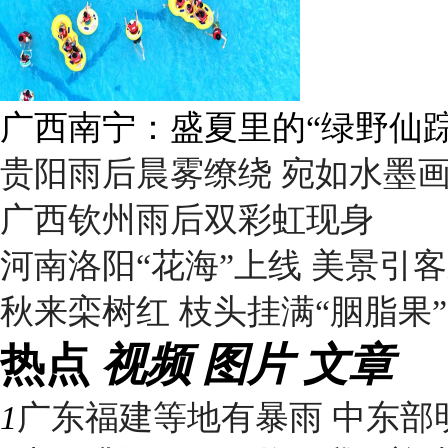
广西南宁：盛夏里的“绿野仙踪
贵阳雨后晨雾缭绕 宛如水墨
广西钦州雨后双彩虹现身
河南洛阳“花海”上线 美景引
秋来栾树红 枝头挂满“胭脂果”
热点
视频
图片
文章
1
广东福建等地有暴雨 中东部明