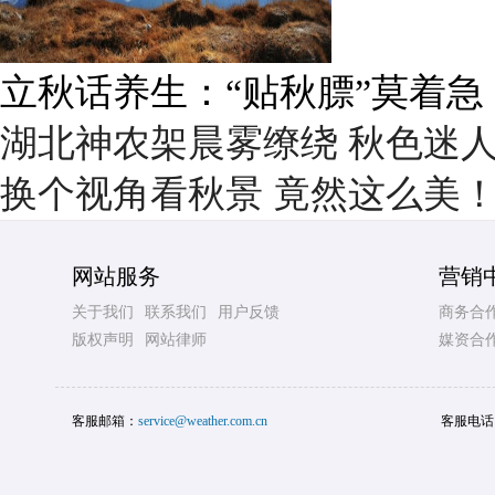
雨后峨眉沟壑尽显 金顶显真
湖北神农架晨雾缭绕 秋色迷
换个视角看秋景 竟然这么美
网站服务
营销
关于我们
联系我们
用户反馈
商务合
版权声明
网站律师
媒资合
客服邮箱：
service@weather.com.cn
客服电话