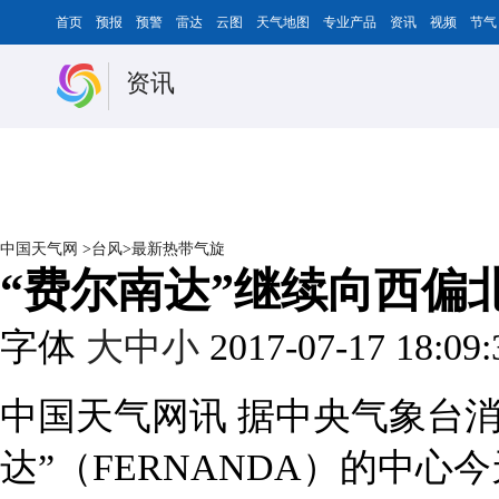
首页
预报
预警
雷达
云图
天气地图
专业产品
资讯
视频
节气
资讯
中国天气网
>
台风
>
最新热带气旋
“费尔南达”继续向西偏
字体
大
中
小
2017-07-17 18:09
中国天气网讯 据中央气象台
达”（FERNANDA）的中心