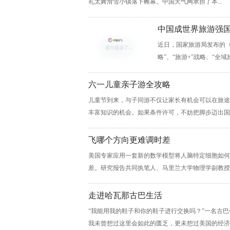
礼太舞滑雪小镇落下帷幕。中国天气网承担了本...
中国成世界旅游强
近日，国家旅游局发布的《中
略”、“旅游+”战略、“全域
六一儿童亲子游全攻略
儿童节到来，与子同游不仅让家长有机会可以在旅途
丰富知识的机会。如果条件许可，不妨把脚步迈出国门
飞哪个方向更难调时差
美国专家应用一套新的数学模型将人脑特定细胞如何
差。研究报告共同执笔人、马里兰大学物理学副教授米歇
走进哈瓦那古巴生活
“我能用我的鞋子和你的鞋子进行交换吗？”一名古
我未曾想过这里会如此的匮乏，更未想过美国的经济封