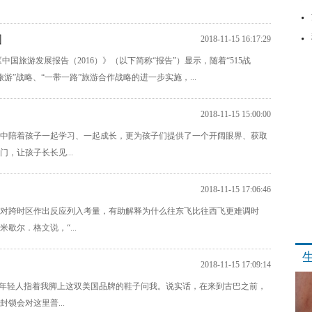
国
2018-11-15 16:17:29
国旅游发展报告（2016）》（以下简称“报告”）显示，随着“515战
旅游”战略、“一带一路”旅游合作战略的进一步实施，...
2018-11-15 15:00:00
中陪着孩子一起学习、一起成长，更为孩子们提供了一个开阔眼界、获取
，让孩子长长见...
2018-11-15 17:06:46
对跨时区作出反应列入考量，有助解释为什么往东飞比往西飞更难调时
尔．格文说，“...
2018-11-15 17:09:14
巴年轻人指着我脚上这双美国品牌的鞋子问我。说实话，在来到古巴之前，
锁会对这里普...