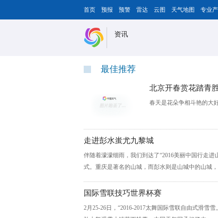
首页
预报
预警
雷达
云图
天气地图
专业产
资讯
最佳推荐
北京开春赏花踏青
春天是花朵争相斗艳的大好时
走进彭水蚩尤九黎城
伴随着濛濛细雨，我们到达了“2016美丽中国行走
式。重庆是著名的山城，而彭水则是山城中的山城，位
国际雪联技巧世界杯赛
2月25-26日，“2016-2017太舞国际雪联自由