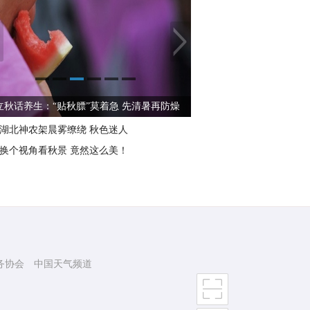
立秋话养生：“贴秋膘”莫着急 先清暑再防燥
湖北神农架晨雾缭绕 秋色迷人
换个视角看秋景 竟然这么美！
务协会
中国天气频道