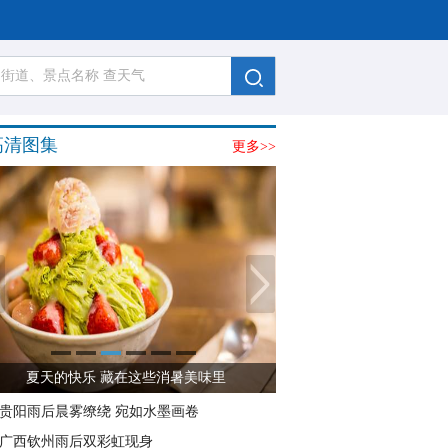
高清图集
更多>>
夏天的快乐 藏在这些消暑美味里
贵阳雨后晨雾缭绕 宛如水墨画卷
广西钦州雨后双彩虹现身