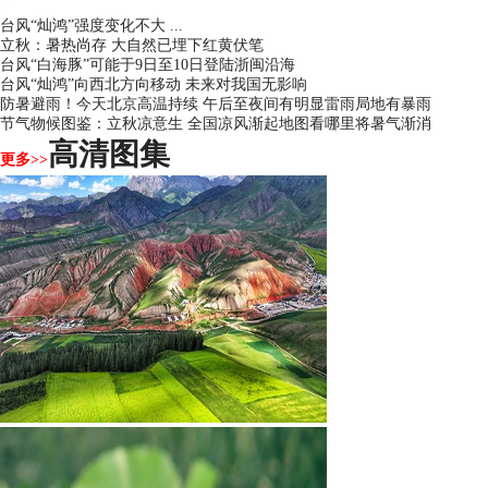
台风“灿鸿”强度变化不大 ...
立秋：暑热尚存 大自然已埋下红黄伏笔
台风“白海豚”可能于9日至10日登陆浙闽沿海
台风“灿鸿”向西北方向移动 未来对我国无影响
防暑避雨！今天北京高温持续 午后至夜间有明显雷雨局地有暴雨
节气物候图鉴：立秋凉意生 全国凉风渐起地图看哪里将暑气渐消
高清图集
更多>>