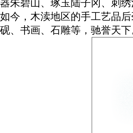
器朱碧山、琢玉陆子冈、刺绣
如今，木渎地区的手工艺品后
砚、书画、石雕等，驰誉天下