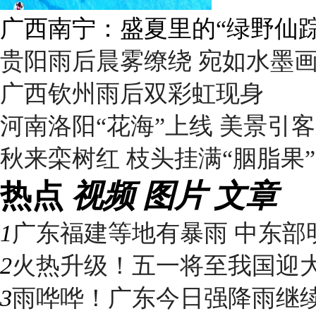
广西南宁：盛夏里的“绿野仙踪
贵阳雨后晨雾缭绕 宛如水墨
广西钦州雨后双彩虹现身
河南洛阳“花海”上线 美景引
秋来栾树红 枝头挂满“胭脂果”
热点
视频
图片
文章
1
广东福建等地有暴雨 中东部明
2
火热升级！五一将至我国迎大升
3
雨哗哗！广东今日强降雨继续“控