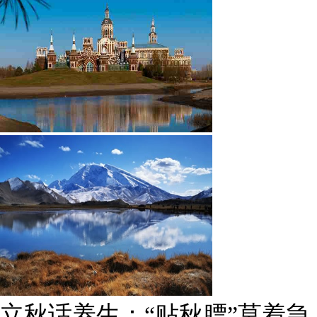
雨后峨眉沟壑尽显 金顶显真