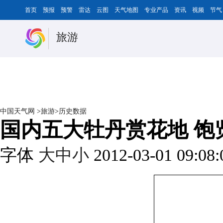
首页
预报
预警
雷达
云图
天气地图
专业产品
资讯
视频
节气
旅游
中国天气网
>
旅游
>
历史数据
国内五大牡丹赏花地 饱
字体
大
中
小
2012-03-01 09:08