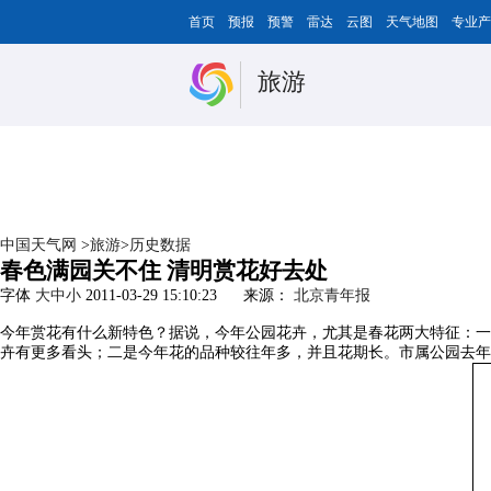
首页
预报
预警
雷达
云图
天气地图
专业产
旅游
中国天气网
>
旅游
>
历史数据
春色满园关不住 清明赏花好去处
字体
大
中
小
2011-03-29 15:10:23
来源：
北京青年报
今年赏花有什么新特色？据说，今年公园花卉，尤其是春花两大特征：一
卉有更多看头；二是今年花的品种较往年多，并且花期长。市属公园去年