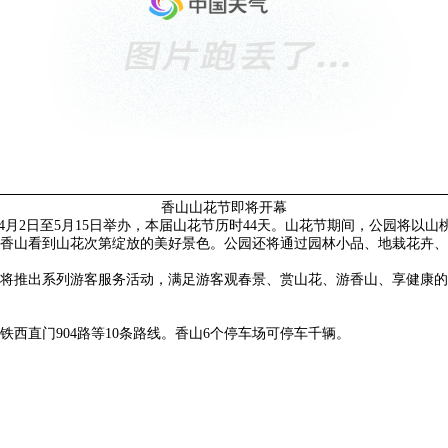
香山山花节即将开幕
4月2日至5月15日举办，本届山花节历时44天。山花节期间，公园将以
香山看到山花次第绽放的美好景色。公园还将通过园林小品、地栽花卉、
还将推出系列游客服务活动，满足游客观春景、赏山花、游香山、享健康
地铁西直门904路等10条路线。香山6个停车场可停车千辆。