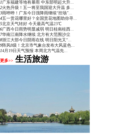
1
广东福建等地有暴雨 中东部明起大升...
2
火热升级！五一将至我国迎大升温 多...
3
雨哗哗！广东今日强降雨继续“控场”...
4
五一赏花哪里好？全国赏花地图助你寻...
5
北京天气转好 今天最高气温23℃
6
广西今日雨势明显减弱 明日桂南桂西...
7
华南江南降水继续 北方有大范围沙尘
8
浙江大部今日阴雨在线 明日阳光又“...
9
阵风8级！北京市气象台发布大风蓝色...
1
4月19日天气预报 本周北方气温先...
生活旅游
更多>>