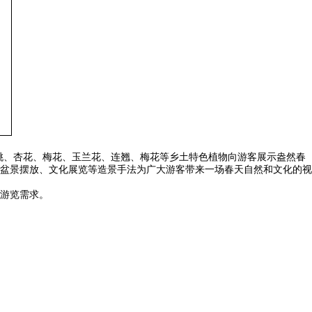
山桃、杏花、梅花、玉兰花、连翘、梅花等乡土特色植物向游客展示盎然春
盆景摆放、文化展览等造景手法为广大游客带来一场春天自然和文化的视
的游览需求。