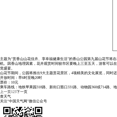
主题为“赏香山山花佳卉、享幸福健康生活”的香山公园第九届山花节将在
机。因香山地理因素，花卉观赏时间较市区要晚上三至五天，游客可以在
觉盛宴。
山花节期间，公园将推出9大主题赏花景区，4项精美的文化展览，同时
开放时间：早6时至晚20时
票价：10元
乘车路线：地铁苹果园318路、新街口豁口331路、动物园360或714路、
上一页
1
2
3
下一页
查天气
关注“中国天气网”微信公众号