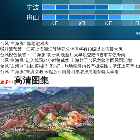
台风“白海豚” 降雨进程表...
强对流预警：江苏上海浙江等地部分地区将有10级以上雷暴大风
台风橙色预警：“白海豚”将于明晚至后天早晨登陆 5省市有强降雨
台风“白海豚”进入我国24小时警戒线 上海处于台风危险半圆风雨渐增
台风“白海豚”眼区模糊已“闭眼”，局地强降雨具有极端性，浙江上海等
台风“白海豚”来势汹汹 今起浙江雨势明显增强局地有特大暴雨
高清图集
更多>>