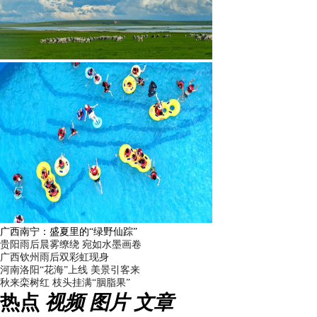
广西南宁：盛夏里的“绿野仙踪”
贵阳雨后晨雾缭绕 宛如水墨画卷
广西钦州雨后双彩虹现身
河南洛阳“花海”上线 美景引客来
秋来栾树红 枝头挂满“胭脂果”
热点
视频
图片
文章