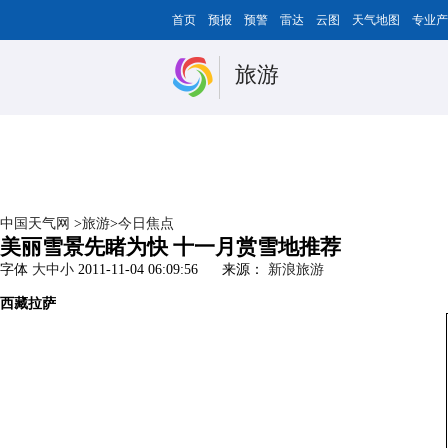
首页
预报
预警
雷达
云图
天气地图
专业产
旅游
中国天气网
>
旅游
>
今日焦点
美丽雪景先睹为快 十一月赏雪地推荐
字体
大
中
小
2011-11-04 06:09:56
来源：
新浪旅游
西藏拉萨