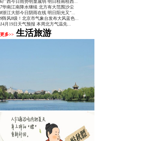
6
广西今日雨势明显减弱 明日桂南桂西...
7
华南江南降水继续 北方有大范围沙尘
8
浙江大部今日阴雨在线 明日阳光又“...
9
阵风8级！北京市气象台发布大风蓝色...
1
4月19日天气预报 本周北方气温先...
生活旅游
更多>>