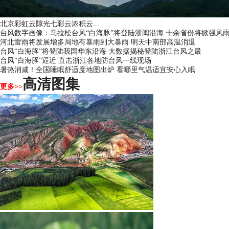
北京彩虹云隙光七彩云浓积云...
台风数字画像：马拉松台风“白海豚”将登陆浙闽沿海 十余省份将掀强风
河北雷雨将发展增多局地有暴雨到大暴雨 明天中南部高温消退
台风“白海豚”将登陆我国华东沿海 大数据揭秘登陆浙江台风之最
台风“白海豚”逼近 直击浙江各地防台风一线现场
暑热消减！全国睡眠舒适度地图出炉 看哪里气温适宜安心入眠
高清图集
更多>>