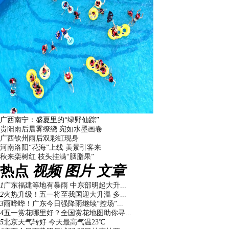
广西南宁：盛夏里的“绿野仙踪”
贵阳雨后晨雾缭绕 宛如水墨画卷
广西钦州雨后双彩虹现身
河南洛阳“花海”上线 美景引客来
秋来栾树红 枝头挂满“胭脂果”
热点
视频
图片
文章
1
广东福建等地有暴雨 中东部明起大升...
2
火热升级！五一将至我国迎大升温 多...
3
雨哗哗！广东今日强降雨继续“控场”...
4
五一赏花哪里好？全国赏花地图助你寻...
5
北京天气转好 今天最高气温23℃