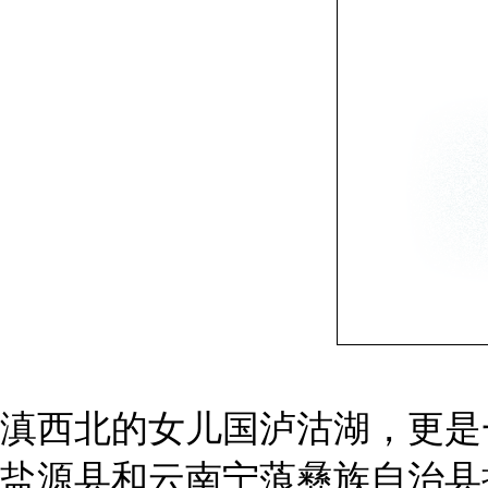
滇西北的女儿国泸沽湖，更是
盐源县和云南宁蒗彝族自治县