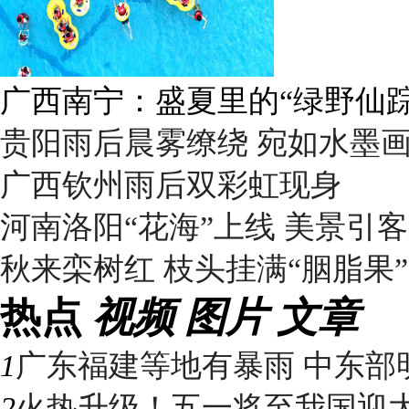
广西南宁：盛夏里的“绿野仙踪
贵阳雨后晨雾缭绕 宛如水墨
广西钦州雨后双彩虹现身
河南洛阳“花海”上线 美景引
秋来栾树红 枝头挂满“胭脂果”
热点
视频
图片
文章
1
广东福建等地有暴雨 中东部明
2
火热升级！五一将至我国迎大升