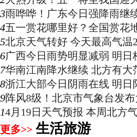
3
雨哗哗！广东今日强降雨继续“控
4
五一赏花哪里好？全国赏花地图
5
北京天气转好 今天最高气温2
6
广西今日雨势明显减弱 明日桂
7
华南江南降水继续 北方有大
8
浙江大部今日阴雨在线 明日阳光
9
阵风8级！北京市气象台发布大
1
4月19日天气预报 本周北方气温
生活旅游
更多>>