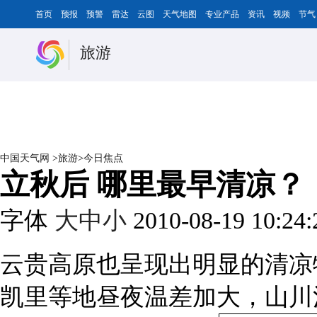
首页
预报
预警
雷达
云图
天气地图
专业产品
资讯
视频
节气
旅游
中国天气网
>
旅游
>
今日焦点
立秋后 哪里最早清凉？
字体
大
中
小
2010-08-19 10:24
云贵高原也呈现出明显的清凉
凯里等地昼夜温差加大，山川