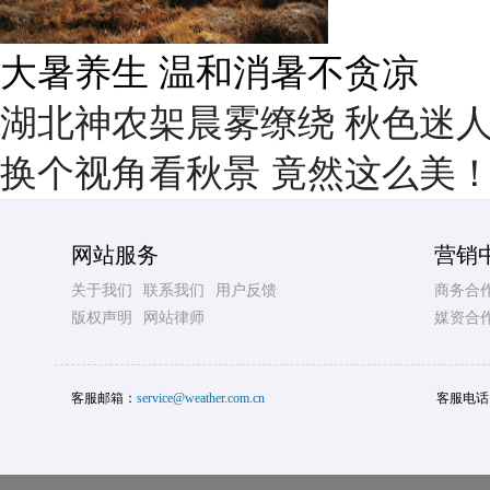
雨后峨眉沟壑尽显 金顶显真
湖北神农架晨雾缭绕 秋色迷
换个视角看秋景 竟然这么美
网站服务
营销
关于我们
联系我们
用户反馈
商务合
版权声明
网站律师
媒资合
客服邮箱：
service@weather.com.cn
客服电话