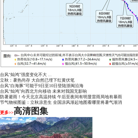
台风“灿鸿”强度变化不大 ...
立秋：暑热尚存 大自然已埋下红黄伏笔
台风“白海豚”可能于9日至10日登陆浙闽沿海
台风“灿鸿”向西北方向移动 未来对我国无影响
防暑避雨！今天北京高温持续 午后至夜间有明显雷雨局地有暴雨
节气物候图鉴：立秋凉意生 全国凉风渐起地图看哪里将暑气渐消
高清图集
更多>>