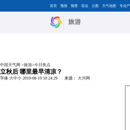
首页
预报
预警
雷达
云图
天气地图
专业产
旅游
中国天气网
>
旅游
>
今日焦点
立秋后 哪里最早清凉？
字体
大
中
小
2010-08-19 10:24:29
来源：
大河网