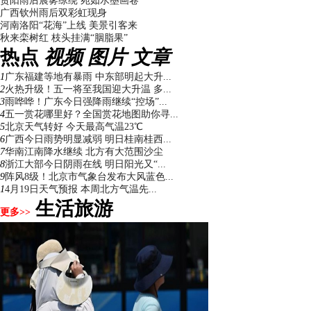
贵阳雨后晨雾缭绕 宛如水墨画卷
广西钦州雨后双彩虹现身
河南洛阳“花海”上线 美景引客来
秋来栾树红 枝头挂满“胭脂果”
热点
视频
图片
文章
1
广东福建等地有暴雨 中东部明起大升...
2
火热升级！五一将至我国迎大升温 多...
3
雨哗哗！广东今日强降雨继续“控场”...
4
五一赏花哪里好？全国赏花地图助你寻...
5
北京天气转好 今天最高气温23℃
6
广西今日雨势明显减弱 明日桂南桂西...
7
华南江南降水继续 北方有大范围沙尘
8
浙江大部今日阴雨在线 明日阳光又“...
9
阵风8级！北京市气象台发布大风蓝色...
1
4月19日天气预报 本周北方气温先...
生活旅游
更多>>