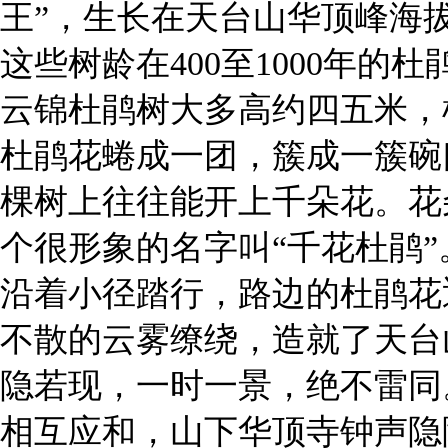
王”，生长在天台山华顶峰海拔1
这些树龄在400至1000年
云锦杜鹃树大多高约四五米，
杜鹃花蜷成一团，簇成一簇碗
棵树上往往能开上千朵花。花
个很形象的名字叫“千花杜鹃”
沿着小径踏行，路边的杜鹃花
不散的云雾缭绕，造就了天台
隐若现，一时一景，绝不雷同
相互应和，山下华顶寺钟声隐