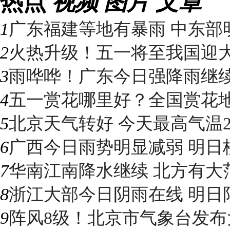
热点
视频
图片
文章
1
广东福建等地有暴雨 中东部明
2
火热升级！五一将至我国迎大升
3
雨哗哗！广东今日强降雨继续“控
4
五一赏花哪里好？全国赏花地图
5
北京天气转好 今天最高气温2
6
广西今日雨势明显减弱 明日桂
7
华南江南降水继续 北方有大
8
浙江大部今日阴雨在线 明日阳光
9
阵风8级！北京市气象台发布大