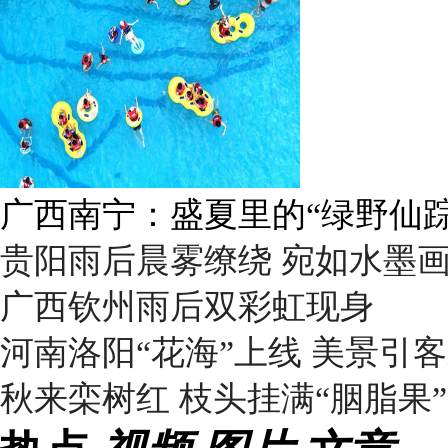
广西南宁：盛夏里的“绿野仙踪
贵阳雨后晨雾缭绕 宛如水墨
广西钦州雨后双彩虹现身
河南洛阳“花海”上线 美景引
秋来栾树红 枝头挂满“胭脂果”