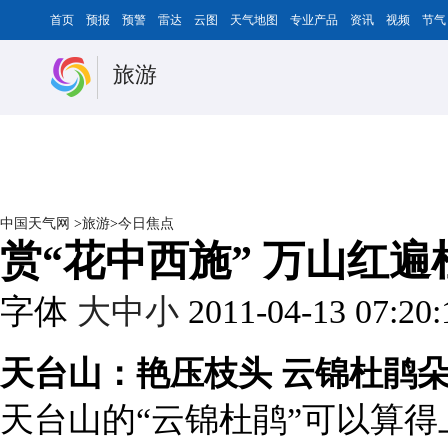
首页
预报
预警
雷达
云图
天气地图
专业产品
资讯
视频
节气
旅游
中国天气网
>
旅游
>
今日焦点
赏“花中西施” 万山红遍
字体
大
中
小
2011-04-13 07:20
天台山：艳压枝头 云锦杜鹃
天台山的“云锦杜鹃”可以算