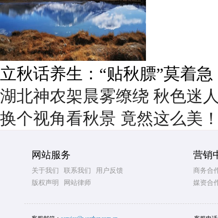
雨后峨眉沟壑尽显 金顶显真
湖北神农架晨雾缭绕 秋色迷
换个视角看秋景 竟然这么美
网站服务
营销
关于我们
联系我们
用户反馈
商务合
版权声明
网站律师
媒资合