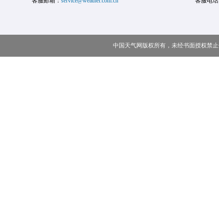
客服邮箱：
service@weather.com.cn
客服电话
中国天气网版权所有，未经书面授权禁止使用 