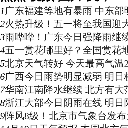
1
广东福建等地有暴雨 中东部明
2
火热升级！五一将至我国迎大升
3
雨哗哗！广东今日强降雨继续“控
4
五一赏花哪里好？全国赏花地图
5
北京天气转好 今天最高气温2
6
广西今日雨势明显减弱 明日桂
7
华南江南降水继续 北方有大
8
浙江大部今日阴雨在线 明日阳光
9
阵风8级！北京市气象台发布大