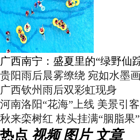
广西南宁：盛夏里的“绿野仙踪
贵阳雨后晨雾缭绕 宛如水墨
广西钦州雨后双彩虹现身
河南洛阳“花海”上线 美景引
秋来栾树红 枝头挂满“胭脂果”
热点
视频
图片
文章