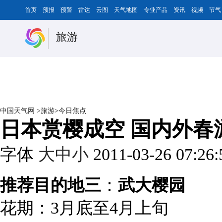
首页
预报
预警
雷达
云图
天气地图
专业产品
资讯
视频
节气
旅游
中国天气网
>
旅游
>
今日焦点
日本赏樱成空 国内外春
字体
大
中
小
2011-03-26 07:26
推荐目的地三
：
武大樱园
花期：3月底至4月上旬