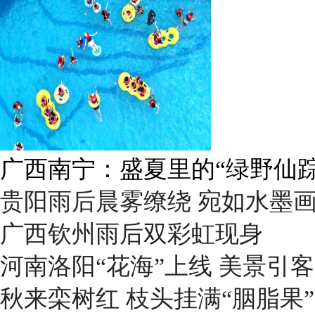
广西南宁：盛夏里的“绿野仙踪
贵阳雨后晨雾缭绕 宛如水墨
广西钦州雨后双彩虹现身
河南洛阳“花海”上线 美景引
秋来栾树红 枝头挂满“胭脂果”