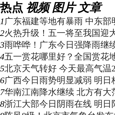
热点
视频
图片
文章
1
广东福建等地有暴雨 中东部明
2
火热升级！五一将至我国迎大升
3
雨哗哗！广东今日强降雨继续“控
4
五一赏花哪里好？全国赏花地图
5
北京天气转好 今天最高气温2
6
广西今日雨势明显减弱 明日桂
7
华南江南降水继续 北方有大
8
浙江大部今日阴雨在线 明日阳光