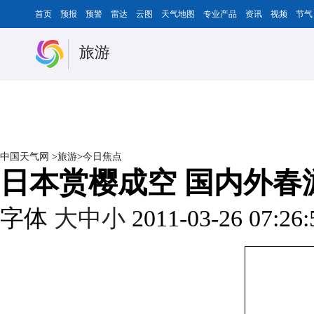
首页
预报
预警
雷达
云图
天气地图
专业产品
资讯
视频
节气
旅游
中国天气网
>
旅游
>
今日焦点
日本赏樱成空 国内外春
字体
大
中
小
2011-03-26 07:26