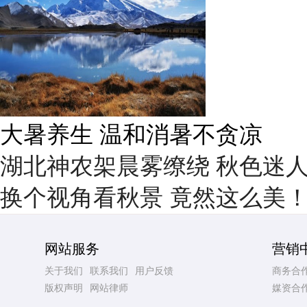
雨后峨眉沟壑尽显 金顶显真
湖北神农架晨雾缭绕 秋色迷
换个视角看秋景 竟然这么美
网站服务
营销
关于我们
联系我们
用户反馈
商务合
版权声明
网站律师
媒资合