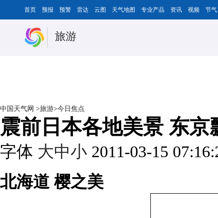
首页
预报
预警
雷达
云图
天气地图
专业产品
资讯
视频
节气
旅游
中国天气网
>
旅游
>
今日焦点
震前日本各地美景 东京
字体
大
中
小
2011-03-15 07:16
北海道 樱之美