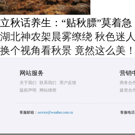
雨后峨眉沟壑尽显 金顶显真
湖北神农架晨雾缭绕 秋色迷
换个视角看秋景 竟然这么美
网站服务
营销
关于我们
联系我们
用户反馈
商务合
版权声明
网站律师
媒资合
客服邮箱：
service@weather.com.cn
客服电话