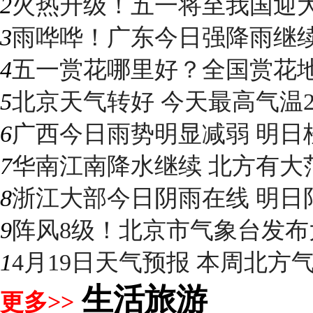
2
火热升级！五一将至我国迎大升
3
雨哗哗！广东今日强降雨继续“控
4
五一赏花哪里好？全国赏花地图
5
北京天气转好 今天最高气温2
6
广西今日雨势明显减弱 明日桂
7
华南江南降水继续 北方有大
8
浙江大部今日阴雨在线 明日阳光
9
阵风8级！北京市气象台发布大
1
4月19日天气预报 本周北方气温
生活旅游
更多>>