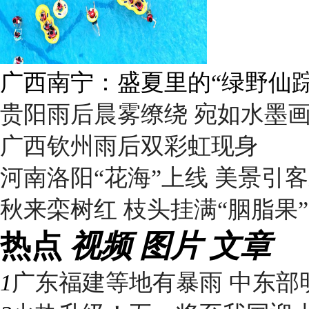
广西南宁：盛夏里的“绿野仙踪
贵阳雨后晨雾缭绕 宛如水墨
广西钦州雨后双彩虹现身
河南洛阳“花海”上线 美景引
秋来栾树红 枝头挂满“胭脂果”
热点
视频
图片
文章
1
广东福建等地有暴雨 中东部明