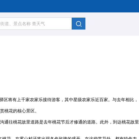
龙泉驿区将有上千家农家乐接待游客，其中星级农家乐近百家。与去年相比，
赏桃花的核心景区。
沟通往桃花故里道路是去年桃花节后才修通的道路。此外，到达桃花故里
红桃花，在雾山村还将出现各色玫瑰的盛开。在这些赏花处，都有特色农