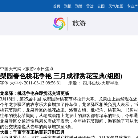
首页
预报
预警
雷达
云图
天气地图
专业产
旅游
中国天气网
>
旅游
>
今日焦点
梨园春色桃花争艳 三月成都赏花宝典(组图)
字体
大
中
小
2011-03-13 08:56:31
来源：
四川在线-天府早报
龙泉驿：桃花争艳在即赏花交通更畅
3月18日，第25届中国·成都国际桃花节将拉开大幕。龙泉山上虽然现
今年龙泉驿区的农家乐大多增加了停车位，龙泉驿区相关负责人表示，“全
桃花节期间，龙泉驿区的桃花故里、洛带古镇、枇杷沟、桃花沟、书房村
往年的桃花节期间，从老成渝路上龙泉山的游客都有堵车的经历，今年通
龙泉驿区交通运输局局长唐成平表示，今年桃花节期间，游客除了可从老
的公交线路也从去年的两条增加至3条。
大邑：千亩李花正艳百花开到五月
大邑县雾山乡大坪村上千亩李树和桃树已开始开花，3月下旬是盛花期。