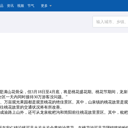
品
资讯
视频
节气
更多
在还是满山花骨朵，但3月18日至4月底，将是桃花盛花期。桃花节期间，
区一天内同时接待30万游客没问题。”
、万亩观光果园都是观赏桃花的绝佳景区。其中，山泉镇的桃花故里是观
往桃花故里的交通状况将有所改善。
成渝路上山外，还可从龙泉枇杷沟和简阳前往桃花故里景区。其中，枇杷
而在安仁镇沿线可见大片大片金黄的油菜花，在桃花沟可见花团锦簇的粉