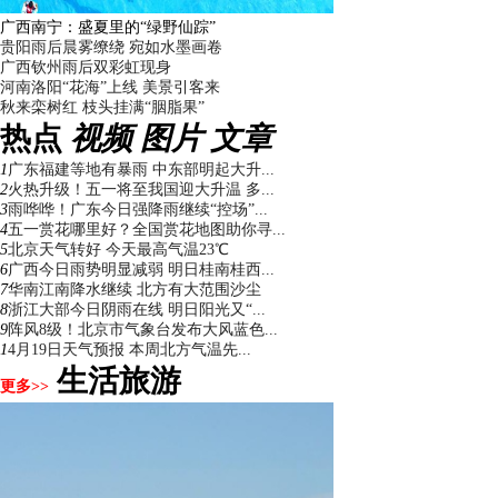
广西南宁：盛夏里的“绿野仙踪”
贵阳雨后晨雾缭绕 宛如水墨画卷
广西钦州雨后双彩虹现身
河南洛阳“花海”上线 美景引客来
秋来栾树红 枝头挂满“胭脂果”
热点
视频
图片
文章
1
广东福建等地有暴雨 中东部明起大升...
2
火热升级！五一将至我国迎大升温 多...
3
雨哗哗！广东今日强降雨继续“控场”...
4
五一赏花哪里好？全国赏花地图助你寻...
5
北京天气转好 今天最高气温23℃
6
广西今日雨势明显减弱 明日桂南桂西...
7
华南江南降水继续 北方有大范围沙尘
8
浙江大部今日阴雨在线 明日阳光又“...
9
阵风8级！北京市气象台发布大风蓝色...
1
4月19日天气预报 本周北方气温先...
生活旅游
更多>>