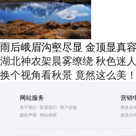
雨后峨眉沟壑尽显 金顶显真
湖北神农架晨雾缭绕 秋色迷
换个视角看秋景 竟然这么美
网站服务
营销
关于我们
联系我们
用户反馈
商务合
版权声明
网站律师
媒资合