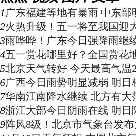
1
广东福建等地有暴雨 中东部明
2
火热升级！五一将至我国迎大升
3
雨哗哗！广东今日强降雨继续“控
4
五一赏花哪里好？全国赏花地图
5
北京天气转好 今天最高气温2
6
广西今日雨势明显减弱 明日桂
7
华南江南降水继续 北方有大
8
浙江大部今日阴雨在线 明日阳光
9
阵风8级！北京市气象台发布大