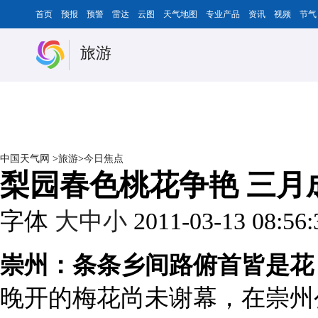
首页
预报
预警
雷达
云图
天气地图
专业产品
资讯
视频
节气
旅游
中国天气网
>
旅游
>
今日焦点
梨园春色桃花争艳 三月
字体
大
中
小
2011-03-13 08:56
崇州：条条乡间路俯首皆是花
晚开的梅花尚未谢幕，在崇州