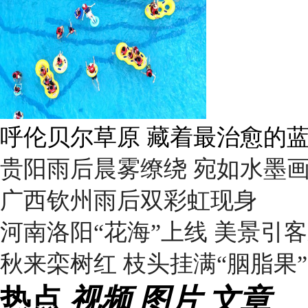
呼伦贝尔草原 藏着最治愈的
贵阳雨后晨雾缭绕 宛如水墨
广西钦州雨后双彩虹现身
河南洛阳“花海”上线 美景引
秋来栾树红 枝头挂满“胭脂果”
热点
视频
图片
文章