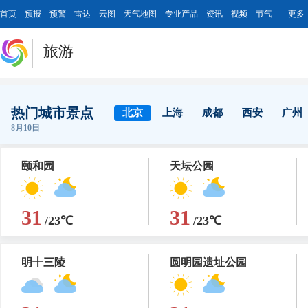
首页
预报
预警
雷达
云图
天气地图
专业产品
资讯
视频
节气
更多
旅游
热门城市景点
北京
上海
成都
西安
广州
8月10日
颐和园
天坛公园
31
31
/23℃
/23℃
明十三陵
圆明园遗址公园