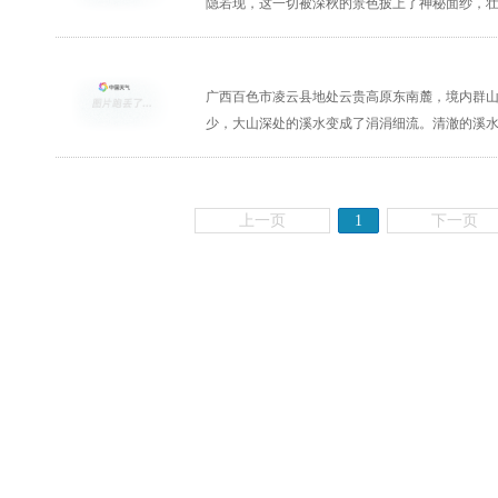
隐若现，这一切被深秋的景色披上了神秘面纱，
广西凌云溪石密林相映成趣美轮美奂
广西百色市凌云县地处云贵高原东南麓，境内群
少，大山深处的溪水变成了涓涓细流。清澈的溪水在
上一页
1
下一页