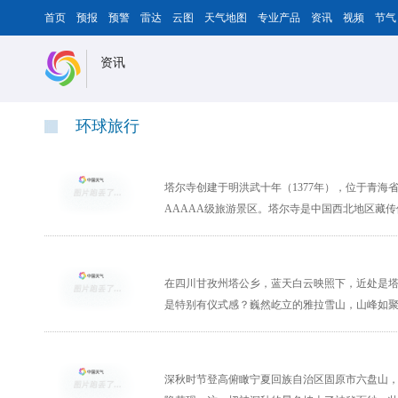
首页
预报
预警
雷达
云图
天气地图
专业产品
资讯
视频
节气
资讯
环球旅行
雪后的塔尔寺宛如画卷
塔尔寺创建于明洪武十年（1377年），位于青海
AAAAA级旅游景区。塔尔寺是中国西北地区藏传
雄伟塔公寺 巍峨雅拉山
在四川甘孜州塔公乡，蓝天白云映照下，近处是
是特别有仪式感？巍然屹立的雅拉雪山，山峰如
深秋登高六盘山
深秋时节登高俯瞰宁夏回族自治区固原市六盘山