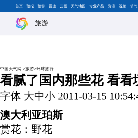
首页
预报
预警
雷达
云图
天气地图
专业产品
资讯
视频
节气
旅游
中国天气网
>
旅游
>
环球旅行
看腻了国内那些花 看看
字体
大
中
小
2011-03-15 10:54
澳大利亚珀斯
赏花：野花