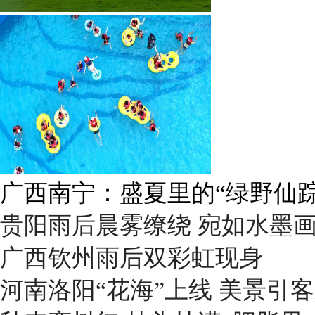
广西南宁：盛夏里的“绿野仙踪
贵阳雨后晨雾缭绕 宛如水墨
广西钦州雨后双彩虹现身
河南洛阳“花海”上线 美景引