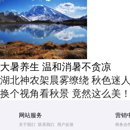
雨后峨眉沟壑尽显 金顶显真
湖北神农架晨雾缭绕 秋色迷
换个视角看秋景 竟然这么美
网站服务
营销
关于我们
联系我们
用户反馈
商务合