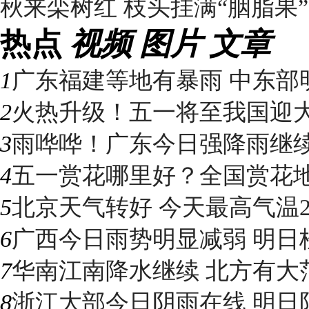
秋来栾树红 枝头挂满“胭脂果”
热点
视频
图片
文章
1
广东福建等地有暴雨 中东部明
2
火热升级！五一将至我国迎大升
3
雨哗哗！广东今日强降雨继续“控
4
五一赏花哪里好？全国赏花地图
5
北京天气转好 今天最高气温2
6
广西今日雨势明显减弱 明日桂
7
华南江南降水继续 北方有大
8
浙江大部今日阴雨在线 明日阳光