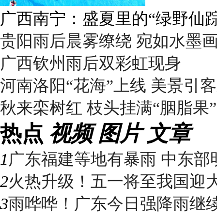
广西南宁：盛夏里的“绿野仙踪
贵阳雨后晨雾缭绕 宛如水墨
广西钦州雨后双彩虹现身
河南洛阳“花海”上线 美景引
秋来栾树红 枝头挂满“胭脂果”
热点
视频
图片
文章
1
广东福建等地有暴雨 中东部明
2
火热升级！五一将至我国迎大升
3
雨哗哗！广东今日强降雨继续“控