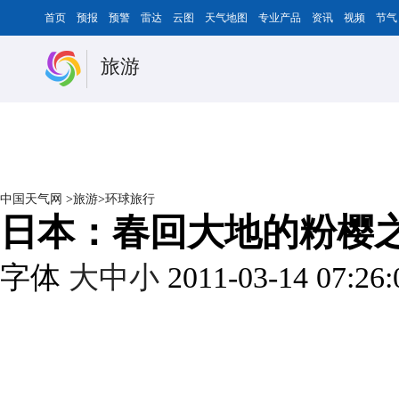
首页
预报
预警
雷达
云图
天气地图
专业产品
资讯
视频
节气
旅游
中国天气网
>
旅游
>
环球旅行
日本：春回大地的粉樱
字体
大
中
小
2011-03-14 07:26