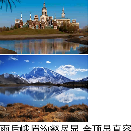
雨后峨眉沟壑尽显 金顶显真